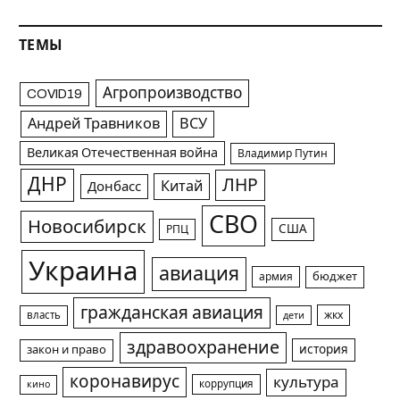
ТЕМЫ
Агропроизводство
COVID19
Андрей Травников
ВСУ
Великая Отечественная война
Владимир Путин
ДНР
ЛНР
Китай
Донбасс
СВО
Новосибирск
США
РПЦ
Украина
авиация
армия
бюджет
гражданская авиация
жкх
власть
дети
здравоохранение
история
закон и право
коронавирус
культура
коррупция
кино