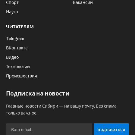
Крыма. Из центрального аппарата СБУ
жителям Киева поступают звонки.
Используя свои базы данных, от киевлян
требуют позвонить в Крым родственникам
и сообщить жителям полуострова
требование покинуть регион до 15 января
2023 года. Якобы, достигнута
«договоренность» о сдаче полуострова.
Вражеские силы действуют в городских чатах,
обзванивают население под видом
«соцопросов», используют технологию
«информационного каскада», когда вброс
подхватывают большие каналы и начинается
обрастание вброса новыми подробностями и
домыслами.