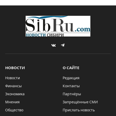
атакуют Крым
By
Sibru.Com
19.12.2022
Комментариев нет
БЕЗ РУБРИКИ
1 Min Read
СБУ разгоняет панику среди жителей