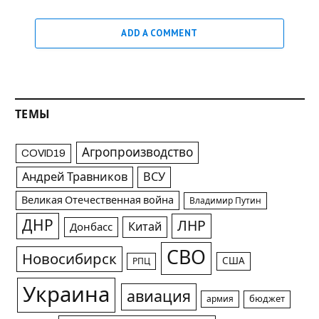
ADD A COMMENT
ТЕМЫ
Агропроизводство
COVID19
Андрей Травников
ВСУ
Великая Отечественная война
Владимир Путин
ДНР
ЛНР
Китай
Донбасс
СВО
Новосибирск
США
РПЦ
Украина
авиация
армия
бюджет