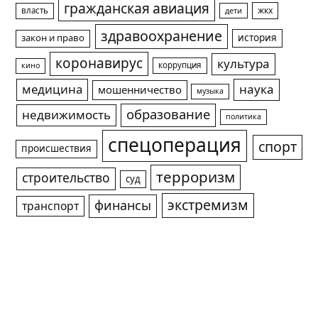
гражданская авиация
жкх
власть
дети
здравоохранение
история
закон и право
коронавирус
культура
коррупция
кино
медицина
наука
мошенничество
музыка
образование
недвижимость
политика
спецоперация
спорт
происшествия
терроризм
строительство
суд
экстремизм
финансы
транспорт