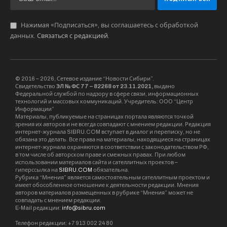
Нажимая «Подписаться», вы соглашаетесь с обработкой
данных.
Связаться с редакцией
.
© 2016 – 2026, Сетевое издание “Новости Сибири”.
Свидетельство
ЭЛ № ФС 77 – 82268 от 23.11.2021,
выдано
Федеральной службой по надзору в сфере связи, информационных
технологий и массовых коммуникаций. Учредитель: ООО “Центр
Информации”
Материалы, публикуемые на страницах портала являются точкой
зрения их авторов и не всегда совпадают с мнением редакции. Редакция
интернет-журнала SIBRU.COM вступает в диалог и переписку, но не
обязана это делать. Все права на материалы, находящиеся на страницах
интернет-журнала охраняются в соответствии с законодательством РФ,
в том числе об авторском праве и смежных правах. При любом
использовании материалов сайта и сателлитных проектов –
гиперссылка на
SIBRU.COM
обязательна.
Рубрика “Мнения” является самостоятельным сателлитным проектом и
имеет обособленное отношение к деятельности редакции. Мнения
авторов материалов размещенных в рубрике “Мнения” может не
совпадать с мнением редакции.
E-Mail редакции:
info@sibru.com
Телефон редакции: +7 913 002 24 80