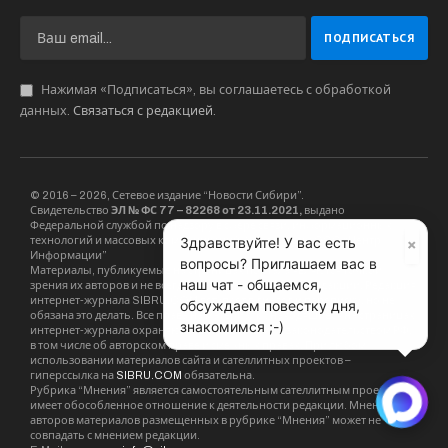
“Мужчина незаконно перевез и хранил
рассыпное золото в нежилом помещении,
расположенном в поселке Депутатском Усть-
Янского района”, – говорится в сообщении
якутского управления ФСБ.
Возбуждено уголовное дело. Изъятое золото
будет обращено в доход государства.
×
Здравствуйте! У вас есть
вопросы? Приглашаем вас в
воровство
золото
наш чат - общаемся,
обсуждаем повестку дня,
знакомимся ;-)
Михаил МЕЛЬНИКОВ
Website
Выпускающий редактор SibRu.com (Новости Сибири).