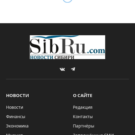
Более двух килограммов
золота украл сотрудник
якутского предприятия
By
Михаил МЕЛЬНИКОВ
05.12.2022
НОВОСТИ
Комментариев нет
1 Min Read