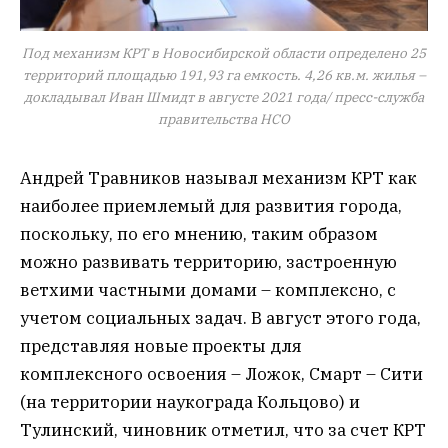
Под механизм КРТ в Новосибирской области определено 25
территорий площадью 191,93 га емкость. 4,26 кв.м. жилья –
докладывал Иван Шмидт в августе 2021 года/ пресс-служба
правительства НСО
Андрей Травников называл механизм КРТ как
наиболее приемлемый для развития города,
поскольку, по его мнению, таким образом
можно развивать территорию, застроенную
ветхими частными домами – комплексно, с
учетом социальных задач. В август этого года,
представляя новые проекты для
комплексного освоения – Ложок, Смарт – Сити
(на территории наукограда Кольцово) и
Тулинский, чиновник отметил, что за счет КРТ