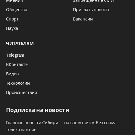
Речь идет о золотодобывающем
предприятии Усть-Янского района Якутии.
По данным УФСБ, его сотрудник украл
свыше двух килограммов золота.
В
хищении природного золота
подозревается уроженец Нюрбинского
района.
Он планировал сбыть драгметалл в другом
регионе. Стоимость украденного золота
оценивается на сумму свыше семи миллионов
рублей, исходя из котировки Центрального
банка РФ.