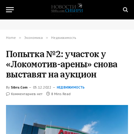
Home
»
Экономика
»
Недвижимость
Попытка №2: участок у
«Локомотив-арены» снова
выставят на аукцион
By
Sibru.Com
05.12.2022
НЕДВИЖИМОСТЬ
Комментариев нет
8 Mins Read