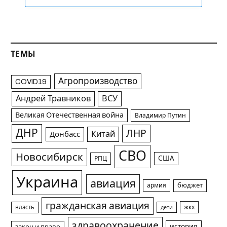
ТЕМЫ
Агропроизводство
COVID19
Андрей Травников
ВСУ
Великая Отечественная война
Владимир Путин
ДНР
ЛНР
Китай
Донбасс
СВО
Новосибирск
США
РПЦ
Украина
авиация
армия
бюджет
гражданская авиация
жкх
власть
дети
здравоохранение
история
закон и право