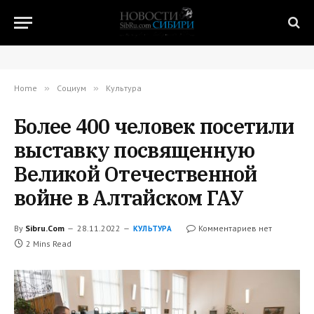
Home
»
Социум
»
Культура
Более 400 человек посетили
выставку посвященную
Великой Отечественной
войне в Алтайском ГАУ
By
Sibru.Com
28.11.2022
Комментариев нет
КУЛЬТУРА
2 Mins Read