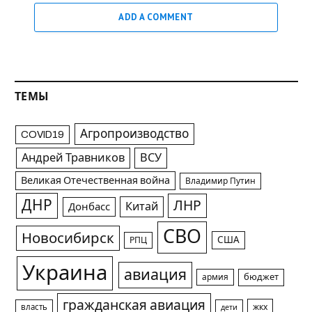
ADD A COMMENT
ТЕМЫ
Агропроизводство
COVID19
Андрей Травников
ВСУ
Великая Отечественная война
Владимир Путин
ДНР
ЛНР
Китай
Донбасс
СВО
Новосибирск
США
РПЦ
Украина
авиация
армия
бюджет
гражданская авиация
жкх
власть
дети