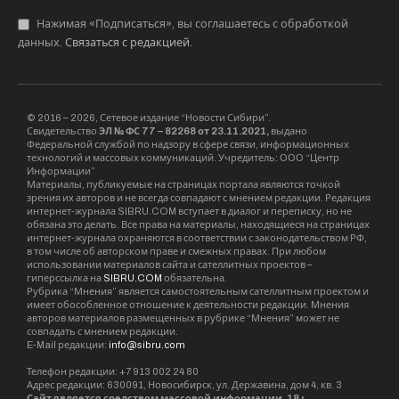
Нажимая «Подписаться», вы соглашаетесь с обработкой
данных.
Связаться с редакцией
.
© 2016 – 2026, Сетевое издание “Новости Сибири”.
Свидетельство
ЭЛ № ФС 77 – 82268 от 23.11.2021,
выдано
Федеральной службой по надзору в сфере связи, информационных
технологий и массовых коммуникаций. Учредитель: ООО “Центр
Информации”
Материалы, публикуемые на страницах портала являются точкой
зрения их авторов и не всегда совпадают с мнением редакции. Редакция
интернет-журнала SIBRU.COM вступает в диалог и переписку, но не
обязана это делать. Все права на материалы, находящиеся на страницах
интернет-журнала охраняются в соответствии с законодательством РФ,
в том числе об авторском праве и смежных правах. При любом
использовании материалов сайта и сателлитных проектов –
гиперссылка на
SIBRU.COM
обязательна.
Рубрика “Мнения” является самостоятельным сателлитным проектом и
имеет обособленное отношение к деятельности редакции. Мнения
авторов материалов размещенных в рубрике “Мнения” может не
совпадать с мнением редакции.
E-Mail редакции:
info@sibru.com
Телефон редакции: +7 913 002 24 80
Адрес редакции: 630091, Новосибирск, ул. Державина, дом 4, кв. 3
Сайт является средством массовой информации. 18+.