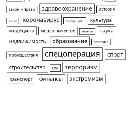
здравоохранение
история
закон и право
коронавирус
культура
коррупция
кино
медицина
наука
мошенничество
музыка
образование
недвижимость
политика
спецоперация
спорт
происшествия
терроризм
строительство
суд
экстремизм
финансы
транспорт