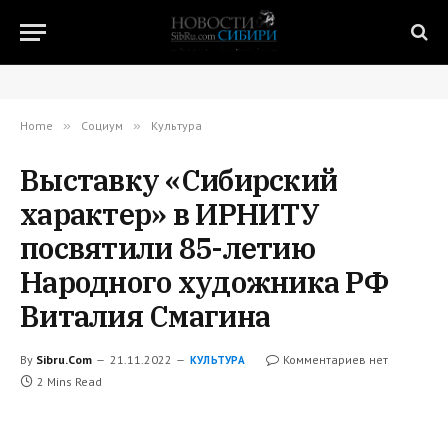
Home
»
Социум
»
Культура
Выставку «Сибирский
характер» в ИРНИТУ
посвятили 85-летию
Народного художника РФ
Виталия Смагина
By
Sibru.Com
21.11.2022
Комментариев нет
КУЛЬТУРА
2 Mins Read