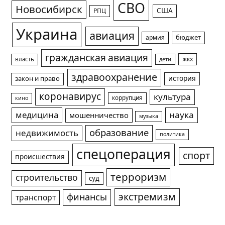
СВО
Новосибирск
США
РПЦ
Украина
авиация
армия
бюджет
гражданская авиация
жкх
власть
дети
здравоохранение
история
закон и право
коронавирус
культура
коррупция
кино
медицина
наука
мошенничество
музыка
образование
недвижимость
политика
спецоперация
спорт
происшествия
терроризм
строительство
суд
экстремизм
финансы
транспорт