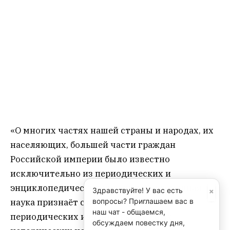
населяющих, большей части граждан
Российской империи было известно
исключительно из периодических и
энциклопедических изданий. Современная
наука признаёт статус печатных
периодических изданий как важных
исторических источников, и нас
заинтересовало, как в популярном в своё
время журнале „Природа и люди“ представлен
образ Российской империи. В ходе
исследования был проведен общий анализ
номеров за 1913 год и детально изучены 11 его
выпусков», — рассказала доктор
×
Здравствуйте! У вас есть
культурологии, профессор кафедры
вопросы? Приглашаем вас в
культурологии и искусствоведения СФУ Юлия
наш чат - общаемся,
Замараева.
обсуждаем повестку дня,