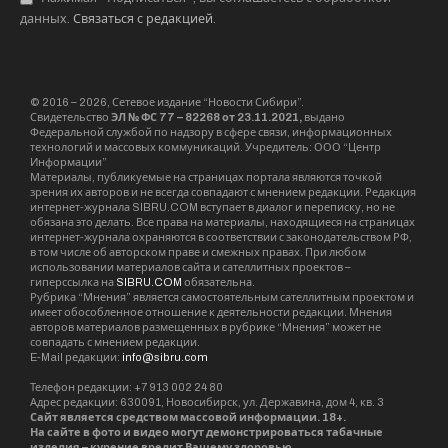
данных.
Связаться с редакцией
.
© 2016 – 2026, Сетевое издание “Новости Сибири”.
Свидетельство
ЭЛ № ФС 77 – 82268 от 23.11.2021,
выдано
Федеральной службой по надзору в сфере связи, информационных
технологий и массовых коммуникаций. Учредитель: ООО “Центр
Информации”
Материалы, публикуемые на страницах портала являются точкой
зрения их авторов и не всегда совпадают с мнением редакции. Редакция
интернет-журнала SIBRU.COM вступает в диалог и переписку, но не
обязана это делать. Все права на материалы, находящиеся на страницах
интернет-журнала охраняются в соответствии с законодательством РФ,
в том числе об авторском праве и смежных правах. При любом
использовании материалов сайта и сателлитных проектов –
гиперссылка на
SIBRU.COM
обязательна.
Рубрика “Мнения” является самостоятельным сателлитным проектом и
имеет обособленное отношение к деятельности редакции. Мнения
авторов материалов размещенных в рубрике “Мнения” может не
совпадать с мнением редакции.
E-Mail редакции:
info@sibru.com
Телефон редакции: +7 913 002 24 80
Адрес редакции: 630091, Новосибирск, ул. Державина, дом 4, кв. 3
Сайт является средством массовой информации. 18+.
На сайте в фото и видео могут демонстрироваться табачные
изделия – курение вредит Вашему здоровью.