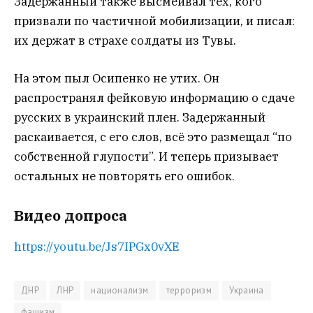
Задержанный также высмеивал тех, кого
призвали по частичной мобилизации, и писал:
их держат в страхе солдаты из Тувы.
На этом пыл Осипенко не утих. Он
распространял фейковую информацию о сдаче
русских в украинский плен. Задержанный
раскаивается, с его слов, всё это размещал “по
собственной глупости”. И теперь призывает
остальных не повторять его ошибок.
Видео допроса
https://youtu.be/Js7IPGx0vXE
ДНР
ЛНР
национализм
терроризм
Украина
фашизм