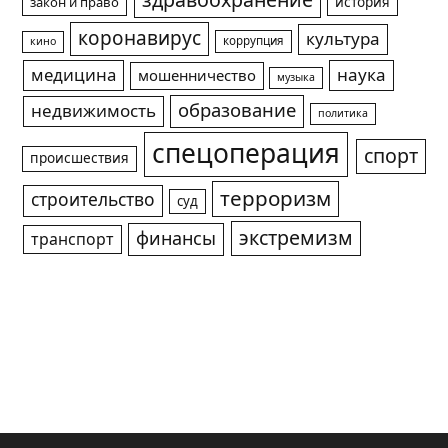
здравоохранение
история
закон и право
коронавирус
культура
коррупция
кино
медицина
наука
мошенничество
музыка
образование
недвижимость
политика
спецоперация
спорт
происшествия
терроризм
строительство
суд
экстремизм
финансы
транспорт