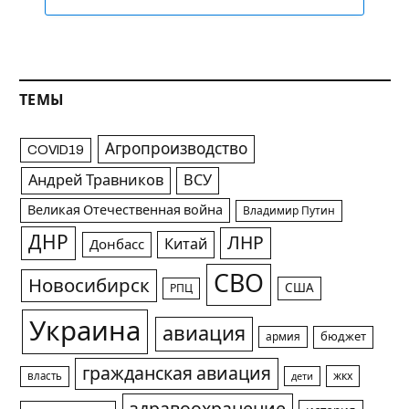
ТЕМЫ
Агропроизводство
COVID19
Андрей Травников
ВСУ
Великая Отечественная война
Владимир Путин
ДНР
ЛНР
Китай
Донбасс
СВО
Новосибирск
США
РПЦ
Украина
авиация
армия
бюджет
гражданская авиация
жкх
власть
дети