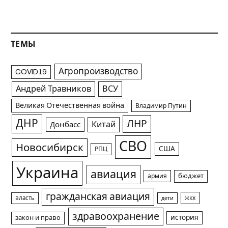
ТЕМЫ
Агропроизводство
COVID19
Андрей Травников
ВСУ
Великая Отечественная война
Владимир Путин
ДНР
ЛНР
Китай
Донбасс
СВО
Новосибирск
США
РПЦ
Украина
авиация
армия
бюджет
гражданская авиация
жкх
власть
дети
здравоохранение
история
закон и право