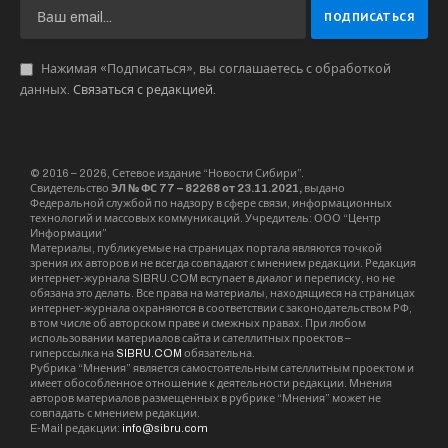
Нажимая «Подписаться», вы соглашаетесь с обработкой
данных.
Связаться с редакцией
.
© 2016 – 2026, Сетевое издание “Новости Сибири”.
Свидетельство
ЭЛ № ФС 77 – 82268 от 23.11.2021,
выдано
Федеральной службой по надзору в сфере связи, информационных
технологий и массовых коммуникаций. Учредитель: ООО “Центр
Информации”
Материалы, публикуемые на страницах портала являются точкой
зрения их авторов и не всегда совпадают с мнением редакции. Редакция
интернет-журнала SIBRU.COM вступает в диалог и переписку, но не
обязана это делать. Все права на материалы, находящиеся на страницах
интернет-журнала охраняются в соответствии с законодательством РФ,
в том числе об авторском праве и смежных правах. При любом
использовании материалов сайта и сателлитных проектов –
гиперссылка на
SIBRU.COM
обязательна.
Рубрика “Мнения” является самостоятельным сателлитным проектом и
имеет обособленное отношение к деятельности редакции. Мнения
авторов материалов размещенных в рубрике “Мнения” может не
совпадать с мнением редакции.
E-Mail редакции:
info@sibru.com