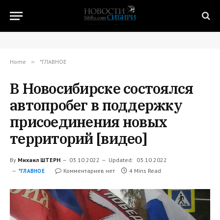
Home
»
*ГЛАВНОЕ
В Новосибирске состоялся
автопробег в поддержку
присоединения новых
территорий [видео]
By
Михаил ШТЕРН
03.10.2022
Updated:
03.10.2022
Комментариев нет
4 Mins Read
*ГЛАВНОЕ