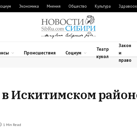
оциум
Экономика
Мнения
Общество
Культура
Здравоох
Закон
Театр
ансы
Происшествия
Социум
и
кукол
право
 в Искитимском район
1 Min Read