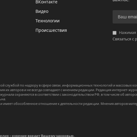
ВКонтакте
Видео
И
Технологии
Происшествия
Нажимая «
Связаться с 
й службой по надзору в сфере связи, информационных технологий и массовых 
я их авторов и не всегда совпадают с мнением редакции. Редакция интернет-журна
-журнала охраняются в соответствии с законодательством РФ, в том числе об авт
ьна.
и имеет обособленное отношение к деятельности редакции. Мнения авторов мате
делия – курение вредит Вашему здоровью.