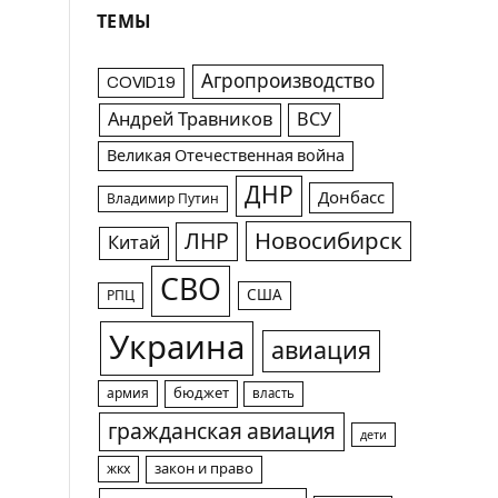
ТЕМЫ
Агропроизводство
COVID19
Андрей Травников
ВСУ
Великая Отечественная война
ДНР
Донбасс
Владимир Путин
Новосибирск
ЛНР
Китай
СВО
США
РПЦ
Украина
авиация
армия
бюджет
власть
гражданская авиация
дети
жкх
закон и право