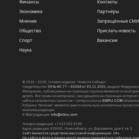
Финансы
Контакты
Экономика
Партнёры
Мнения
Запрещённые СМ
Общество
Прислать новость
Спорт
Вакансии
Наука
© 2016 – 2026, Сетевое издание “Новости Сибири”.
Свидетельство
ЭЛ № ФС 77 – 82268 от 23.11.2021,
выдано Федерально
Материалы, публикуемые на страницах портала являются точкой зрени
делать. Все права на материалы, находящиеся на страницах интернет
сайта и сателлитных проектов – гиперссылка на
SIBRU.COM
обязател
Рубрика “Мнения” является самостоятельным сателлитным проектом 
мнением редакции.
E-Mail редакции:
info@sibru.com
Телефон редакции: +7 913 002 24 80
Адрес редакции: 630091, Новосибирск, ул. Державина, дом 4, кв. 3
Сайт является средством массовой информации. 18+.
На сайте в фото и видео могут демонстрироваться табачные из