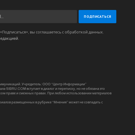
Подписаться», вы соглашаетесь с обработкой данных.
редакцией
.
коммуникаций. Учредитель: ООО “Центр Информации”
ла SIBRU.COM вступает в диалог и переписку, но не обязана это
орском праве и смежных правах. При любом использовании материалов
риалов размещенных в рубрике “Мнения” может не совпадать с