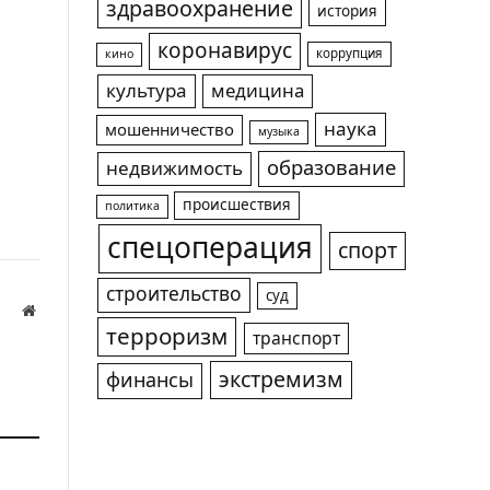
здравоохранение
история
коронавирус
коррупция
кино
культура
медицина
наука
мошенничество
музыка
образование
недвижимость
происшествия
политика
спецоперация
спорт
строительство
суд
Website
терроризм
транспорт
а
экстремизм
финансы