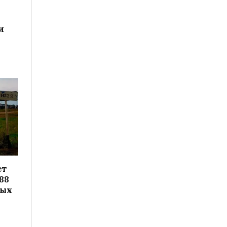
и
ет
88
вых