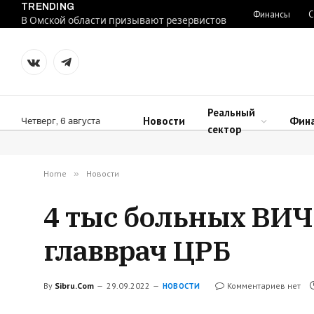
TRENDING
Финансы
С
В Омской области призывают резервистов
VKontakte
Telegram
Реальный
Новости
Фин
Четверг, 6 августа
сектор
Home
»
Новости
4 тыс больных ВИЧ
главврач ЦРБ
By
Sibru.Com
29.09.2022
Комментариев нет
НОВОСТИ