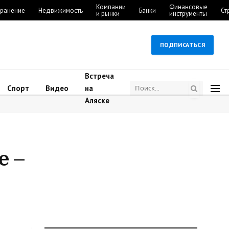
Компании
Финансовые
ранение
Недвижимость
Банки
Ст
и рынки
инструменты
ПОДПИСАТЬСЯ
Встреча
Спорт
Видео
на
Аляске
е –