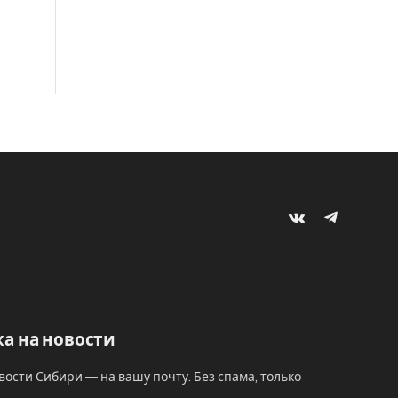
VKontakte
Telegram
а на новости
вости Сибири — на вашу почту. Без спама, только