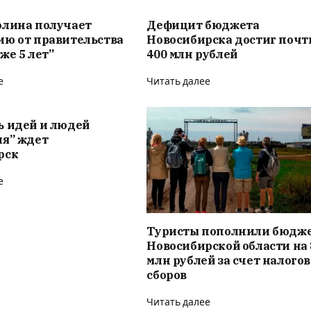
олина получает
Дефицит бюджета
ию от правительства
Новосибирска достиг почт
же 5 лет”
400 млн рублей
е
Читать далее
ь идей и людей
ия” ждет
рск
е
Туристы пополнили бюдж
Новосибирской области на 
млн рублей за счет налого
сборов
Читать далее