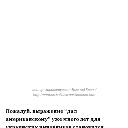
автор: карикатурист Евгений Кран /
http://cartoon.kulichki.net/account.htm
Пожалуй, выражение “дал
американскому” уже много лет для
украинских чиновников становится