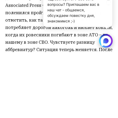
вопросы? Приглашаем вас в
Associated Press Филипп Кроутер, который не
наш чат - общаемся,
поленился пройти ряд баров и клубов Киева и
обсуждаем повестку дня,
отметить, как там “золотая молодежь”
знакомимся ;-)
потребляет дорогой алкоголь и нюхает кокаин,
когда их ровесники погибают в зоне АТО – по-
нашему в зоне СВО. Чувствуете разницу
аббревиатур? Ситуация теперь меняется. После
референдума АТО будет с обеих сторон, хотя
Москва искренне надеялась так не поступать.
Американский журнал в мае признал
Залужного одним из 100 самых влиятельных
людей мира в 2022 году. По состоянию на июнь
Залужный лидирует в рейтинге доверия
украинцев.