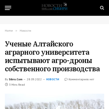
Home
»
Новости
Ученые Алтайского
аграрного университета
испытывают агро-дроны
собственного производства
By
Sibru.Com
28.09.2022
Комментариев нет
НОВОСТИ
3 Mins Read