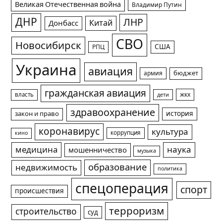
Великая Отечественная война
Владимир Путин
ДНР
ЛНР
Китай
Донбасс
СВО
Новосибирск
США
РПЦ
Украина
авиация
армия
бюджет
гражданская авиация
жкх
власть
дети
здравоохранение
история
закон и право
коронавирус
культура
коррупция
кино
медицина
наука
мошенничество
музыка
образование
недвижимость
политика
спецоперация
спорт
происшествия
терроризм
строительство
суд