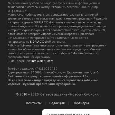
Федеральной службой по надзору в сфере связи, информационных
технологий и массовых коммуникаций. Учредитель: ООО “Центр
Информации”
Материалы, публикуемые на страницах портала являются точкой
зрения их авторов и не всегда совпадают с мнением редакции. Редакция
интернет-журнала SIBRU.COM вступает в диалог и переписку, но не
обязана это делать. Все права на материалы, находящиеся на страницах
интернет-журнала охраняются в соответствии с законодательством РФ,
в том числе об авторском праве и смежных правах. При любом
использовании материалов сайта и сателлитных проектов –
гиперссылка на
SIBRU.COM
обязательна.
Рубрика “Мнения” является самостоятельным сателлитным проектом и
имеет обособленное отношение к деятельности редакции. Мнения
авторов материалов размещенных в рубрике “Мнения” может не
совпадать с мнением редакции.
E-Mail редакции:
info@sibru.com
Телефон редакции: +7 913 002 24 80
Адрес редакции: 630091, Новосибирск, ул. Державина, дом 4, кв. 3
Сайт является средством массовой информации. 18+.
На сайте в фото и видео могут демонстрироваться табачные
изделия – курение вредит Вашему здоровью.
© 2016 – 2026, Сетевое издание «Новости Сибири».
Контакты
Редакция
Партнёры
Здравствуйте! У вас есть