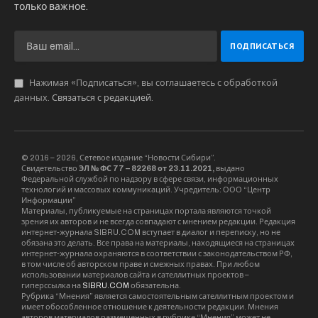
только важное.
Нажимая «Подписаться», вы соглашаетесь с обработкой
данных.
Связаться с редакцией
.
© 2016 – 2026, Сетевое издание “Новости Сибири”.
Свидетельство
ЭЛ № ФС 77 – 82268 от 23.11.2021,
выдано
Федеральной службой по надзору в сфере связи, информационных
технологий и массовых коммуникаций. Учредитель: ООО “Центр
Информации”
Материалы, публикуемые на страницах портала являются точкой
зрения их авторов и не всегда совпадают с мнением редакции. Редакция
интернет-журнала SIBRU.COM вступает в диалог и переписку, но не
обязана это делать. Все права на материалы, находящиеся на страницах
интернет-журнала охраняются в соответствии с законодательством РФ,
в том числе об авторском праве и смежных правах. При любом
использовании материалов сайта и сателлитных проектов –
гиперссылка на
SIBRU.COM
обязательна.
Рубрика “Мнения” является самостоятельным сателлитным проектом и
имеет обособленное отношение к деятельности редакции. Мнения
авторов материалов размещенных в рубрике “Мнения” может не