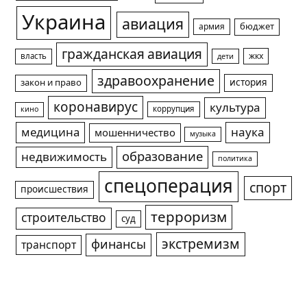
Украина
авиация
армия
бюджет
гражданская авиация
жкх
власть
дети
здравоохранение
история
закон и право
коронавирус
культура
коррупция
кино
медицина
наука
мошенничество
музыка
образование
недвижимость
политика
спецоперация
спорт
происшествия
терроризм
строительство
суд
экстремизм
финансы
транспорт