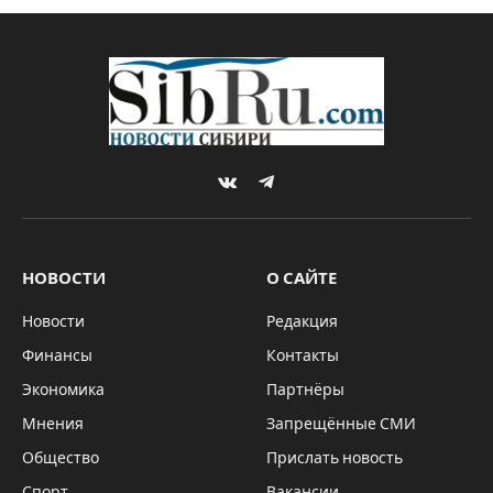
“Сибирскую
продовольственную
неделю” в октябре
By
Sibru.Com
14.09.2022
КОМПАНИИ И РЫНКИ
Комментариев нет
2 Mins Read