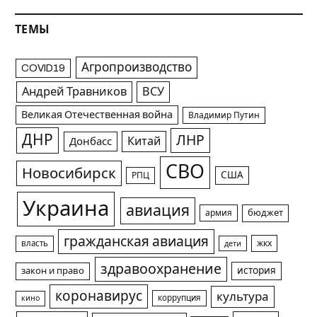
ТЕМЫ
Агропроизводство
COVID19
Андрей Травников
ВСУ
Великая Отечественная война
Владимир Путин
ДНР
ЛНР
Китай
Донбасс
СВО
Новосибирск
США
РПЦ
Украина
авиация
армия
бюджет
гражданская авиация
жкх
власть
дети
здравоохранение
история
закон и право
коронавирус
культура
коррупция
кино