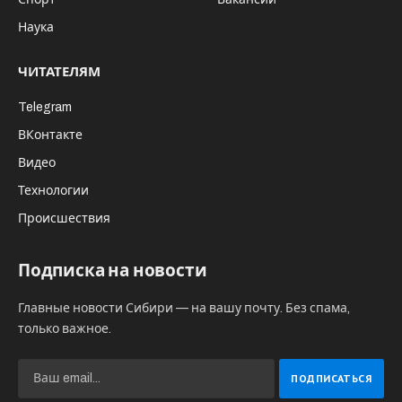
С 26 по 28 октября 2022 года в МВК
«Новосибирск Экспоцентр» состоится
ведущая в восточной части России
выставка продуктов питания, напитков,
оборудования, упаковки и ингредиентов
для пищевой промышленности –
Сибирская продовольственная
неделя-2022. Впервые на площадке
выставки пройдет Межрегиональный
форум «Дни ритейла в Сибири».
Сибирская продовольственная неделя
объединит более 70 отечественных и
зарубежных производителей и поставщиков
продуктов питания, напитков, оборудования,