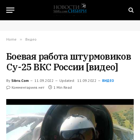
Home
»
Видео
Боевая работа штурмовиков
Су-25 ВКС России [видео]
By
Sibru.Com
11.09.2022
Updated:
11.09.2022
ВИДЕО
Комментариев нет
1 Min Read