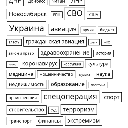
ДНР
ЛНР
Китай
Донбасс
СВО
Новосибирск
США
РПЦ
Украина
авиация
армия
бюджет
гражданская авиация
жкх
власть
дети
здравоохранение
история
закон и право
коронавирус
культура
коррупция
кино
медицина
наука
мошенничество
музыка
образование
недвижимость
политика
спецоперация
спорт
происшествия
терроризм
строительство
суд
экстремизм
финансы
транспорт