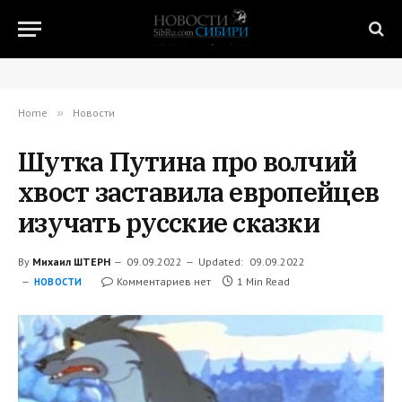
Home
»
Новости
Шутка Путина про волчий
хвост заставила европейцев
изучать русские сказки
By
Михаил ШТЕРН
09.09.2022
Updated:
09.09.2022
Комментариев нет
1 Min Read
НОВОСТИ