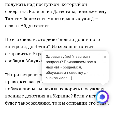
подумать над поступком, который он
совершил. Если он из Дагестана, поможем ему.
Там тем более есть много грязных улиц”, –
сказал Абдулхажиев.
По его словам, это дело “дошло до личного
контроля, до Чечни”. Ильясханова хотят
отправить в Украину, в зону боевых действий,
×
Здравствуйте! У вас есть
сообщил Абдулхажиев изданию NEFT.
вопросы? Приглашаем вас в
наш чат - общаемся,
обсуждаем повестку дня,
“Я при встрече ему задам вопрос: кто вам дал
знакомимся ;-)
право, кто вас уполномочивал и по каким
побуждениям вы начали говорить и осуждать
военные действия на Украине? Если у него
будет такое желание, то мы отправим его туда”,
– сказал Абдулхажиев.