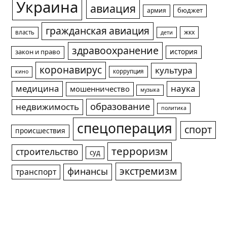
Украина
авиация
армия
бюджет
гражданская авиация
жкх
власть
дети
здравоохранение
история
закон и право
коронавирус
культура
коррупция
кино
медицина
наука
мошенничество
музыка
образование
недвижимость
политика
спецоперация
спорт
происшествия
терроризм
строительство
суд
экстремизм
финансы
транспорт