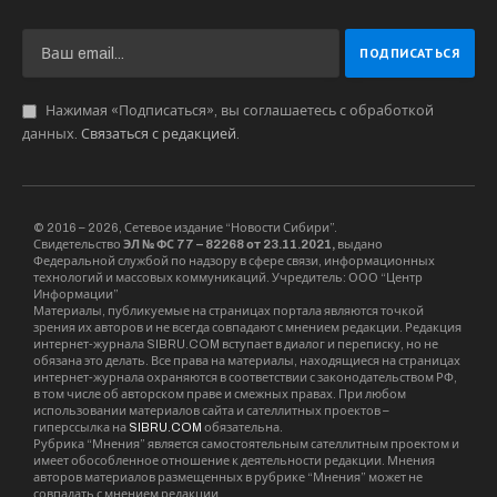
Нажимая «Подписаться», вы соглашаетесь с обработкой
данных.
Связаться с редакцией
.
© 2016 – 2026, Сетевое издание “Новости Сибири”.
Свидетельство
ЭЛ № ФС 77 – 82268 от 23.11.2021,
выдано
Федеральной службой по надзору в сфере связи, информационных
технологий и массовых коммуникаций. Учредитель: ООО “Центр
Информации”
Материалы, публикуемые на страницах портала являются точкой
зрения их авторов и не всегда совпадают с мнением редакции. Редакция
интернет-журнала SIBRU.COM вступает в диалог и переписку, но не
обязана это делать. Все права на материалы, находящиеся на страницах
интернет-журнала охраняются в соответствии с законодательством РФ,
в том числе об авторском праве и смежных правах. При любом
использовании материалов сайта и сателлитных проектов –
гиперссылка на
SIBRU.COM
обязательна.
Рубрика “Мнения” является самостоятельным сателлитным проектом и
имеет обособленное отношение к деятельности редакции. Мнения
авторов материалов размещенных в рубрике “Мнения” может не
совпадать с мнением редакции.