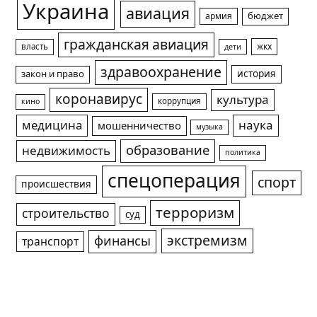
Украина
авиация
армия
бюджет
гражданская авиация
жкх
власть
дети
здравоохранение
история
закон и право
коронавирус
культура
коррупция
кино
медицина
наука
мошенничество
музыка
образование
недвижимость
политика
спецоперация
спорт
происшествия
терроризм
строительство
суд
экстремизм
финансы
транспорт