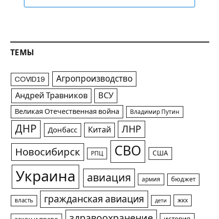
ТЕМЫ
Агропроизводство
COVID19
Андрей Травников
ВСУ
Великая Отечественная война
Владимир Путин
ДНР
ЛНР
Китай
Донбасс
СВО
Новосибирск
США
РПЦ
Украина
авиация
армия
бюджет
гражданская авиация
жкх
власть
дети
здравоохранение