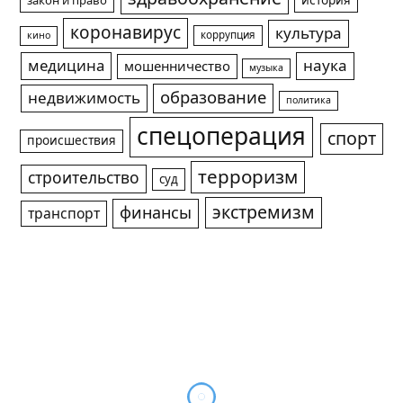
история
закон и право
коронавирус
культура
коррупция
кино
медицина
наука
мошенничество
музыка
образование
недвижимость
политика
спецоперация
спорт
происшествия
терроризм
строительство
суд
экстремизм
финансы
транспорт