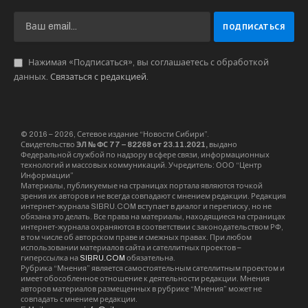
Нажимая «Подписаться», вы соглашаетесь с обработкой
данных.
Связаться с редакцией
.
© 2016 – 2026, Сетевое издание “Новости Сибири”.
Свидетельство
ЭЛ № ФС 77 – 82268 от 23.11.2021,
выдано
Федеральной службой по надзору в сфере связи, информационных
технологий и массовых коммуникаций. Учредитель: ООО “Центр
Информации”
Материалы, публикуемые на страницах портала являются точкой
зрения их авторов и не всегда совпадают с мнением редакции. Редакция
интернет-журнала SIBRU.COM вступает в диалог и переписку, но не
обязана это делать. Все права на материалы, находящиеся на страницах
интернет-журнала охраняются в соответствии с законодательством РФ,
в том числе об авторском праве и смежных правах. При любом
использовании материалов сайта и сателлитных проектов –
гиперссылка на
SIBRU.COM
обязательна.
Рубрика “Мнения” является самостоятельным сателлитным проектом и
имеет обособленное отношение к деятельности редакции. Мнения
авторов материалов размещенных в рубрике “Мнения” может не
совпадать с мнением редакции.