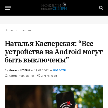
Home
»
Новости
Наталья Касперская: “Все
устройства на Android могут
быть выключены”
By
Михаил ШТЕРН
19.08.2022
НОВОСТИ
Комментариев нет
2 Mins Read