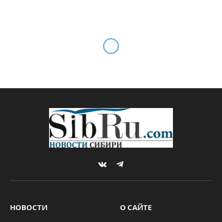
Экс-мэра Екатеринбурга
могут проверить на
причастность к пропаганде
ЛГБТ*
By
Михаил ШТЕРН
19.08.2022
Updated:
11.04.2023
Комментариев нет
2 Mins Read
НОВОСТИ
Главу СК России Александра Бастрыкина
попросили проверить экс-мэра