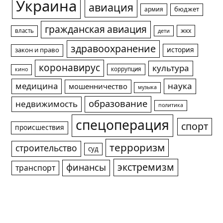
Украина
авиация
армия
бюджет
гражданская авиация
жкх
власть
дети
здравоохранение
история
закон и право
коронавирус
культура
коррупция
кино
медицина
наука
мошенничество
музыка
образование
недвижимость
политика
спецоперация
спорт
происшествия
терроризм
строительство
суд
экстремизм
финансы
транспорт