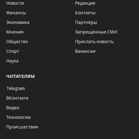
Екатеринбурга Евгения Ройзмана на
пропаганду ЛГБТ (ЛГБТ-пропаганда
внесена в перечень контента,
запрещенного в Интернете на территории
России). Соответствующее обращение
направлено свердловской общественной
организацией «Зов народа».