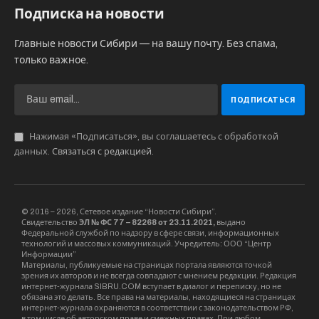
«Просим проверить Ройзмана на
спонсирование ЛГБТ* и подрыв государства», –
отметили в пресс-службе «Зова народа». В