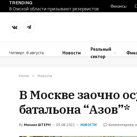
TRENDING
Финансы
С
В Омской области призывают резервистов
VKontakte
Telegram
Реальный
Новости
Фин
Четверг, 6 августа
сектор
Home
»
Новости
В Москве заочно о
батальона “Азов”*
By
Михаил ШТЕРН
03.08.2022
Комментариев н
НОВОСТИ