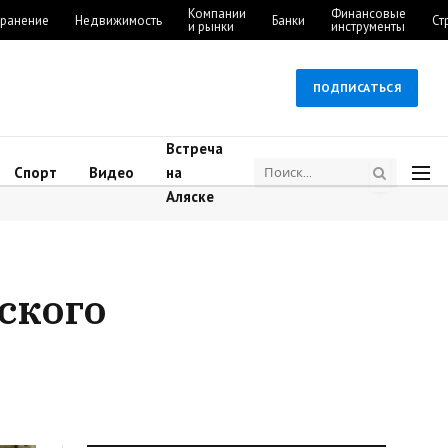
Компании
Финансовые
ранение
Недвижимость
Банки
Ст
и рынки
инструменты
ПОДПИСАТЬСЯ
Встреча
Спорт
Видео
на
Аляске
ского