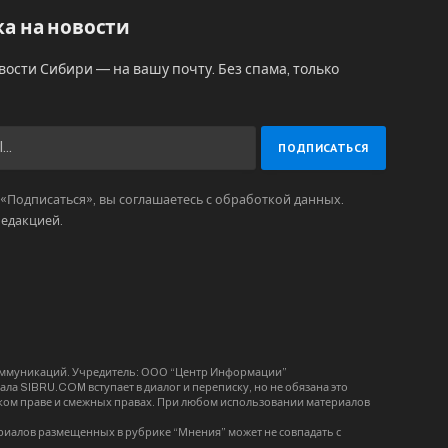
а на новости
вости Сибири — на вашу почту. Без спама, только
Подписаться», вы соглашаетесь с обработкой данных.
редакцией
.
коммуникаций. Учредитель: ООО “Центр Информации”
ла SIBRU.COM вступает в диалог и переписку, но не обязана это
орском праве и смежных правах. При любом использовании материалов
риалов размещенных в рубрике “Мнения” может не совпадать с