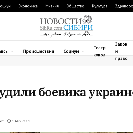
оциум
Экономика
Мнения
Общество
Культура
Здравоох
Закон
Театр
ансы
Происшествия
Социум
и
кукол
право
судили боевика украин
ет
1 Min Read