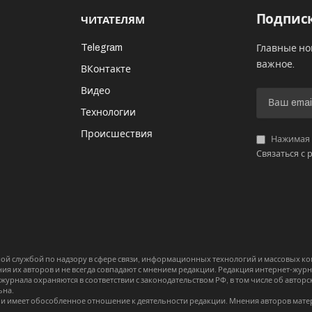
Подписк
ЧИТАТЕЛЯМ
Telegram
Главные но
важное.
ВКонтакте
Видео
И
Технологии
Происшествия
Нажимая «
Связаться с 
й службой по надзору в сфере связи, информационных технологий и массовых 
я их авторов и не всегда совпадают с мнением редакции. Редакция интернет-журна
-журнала охраняются в соответствии с законодательством РФ, в том числе об авт
ьна.
и имеет обособленное отношение к деятельности редакции. Мнения авторов мате