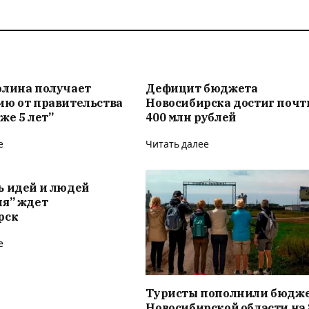
олина получает
Дефицит бюджета
ию от правительства
Новосибирска достиг почт
же 5 лет”
400 млн рублей
е
Читать далее
ь идей и людей
ия” ждет
рск
е
Туристы пополнили бюдж
Новосибирской области на 