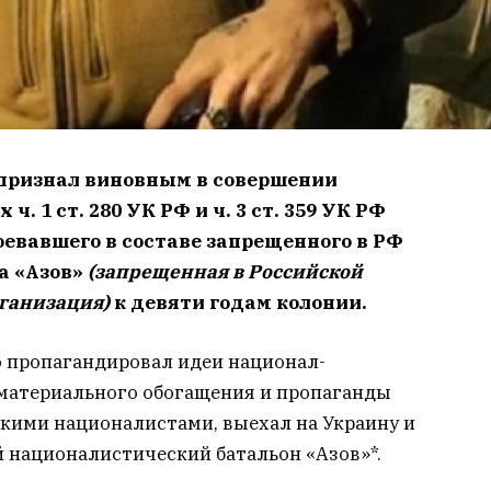
признал виновным в совершении
 1 ст. 280 УК РФ и ч. 3 ст. 359 УК РФ
оевавшего в составе запрещенного в РФ
а «Азов»
(запрещенная в Российской
ганизация)
к девяти годам колонии.
о пропагандировал идеи национал-
ю материального обогащения и пропаганды
скими националистами, выехал на Украину и
 националистический батальон «Азов»*.