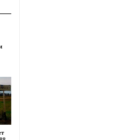
и
ет
88