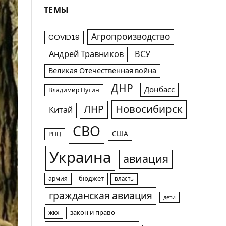
ТЕМЫ
Агропроизводство
COVID19
Андрей Травников
ВСУ
Великая Отечественная война
ДНР
Донбасс
Владимир Путин
Новосибирск
ЛНР
Китай
СВО
США
РПЦ
Украина
авиация
армия
бюджет
власть
гражданская авиация
дети
жкх
закон и право