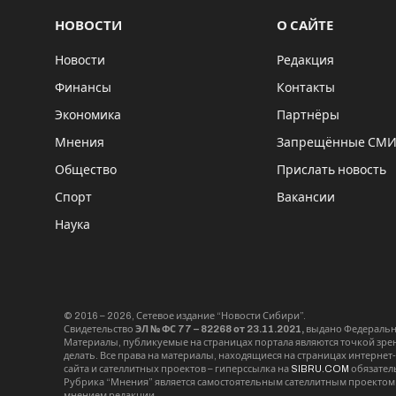
НОВОСТИ
О САЙТЕ
Новости
Редакция
Финансы
Контакты
Экономика
Партнёры
Мнения
Запрещённые СМ
Общество
Прислать новость
Спорт
Вакансии
Наука
© 2016 – 2026, Сетевое издание “Новости Сибири”.
Свидетельство
ЭЛ № ФС 77 – 82268 от 23.11.2021,
выдано Федерально
Материалы, публикуемые на страницах портала являются точкой зрени
делать. Все права на материалы, находящиеся на страницах интернет
сайта и сателлитных проектов – гиперссылка на
SIBRU.COM
обязател
Рубрика “Мнения” является самостоятельным сателлитным проектом 
мнением редакции.