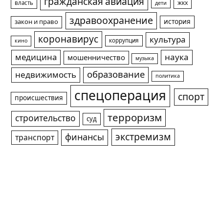
гражданская авиация
жкх
власть
дети
здравоохранение
история
закон и право
коронавирус
культура
коррупция
кино
медицина
наука
мошенничество
музыка
образование
недвижимость
политика
спецоперация
спорт
происшествия
терроризм
строительство
суд
экстремизм
финансы
транспорт