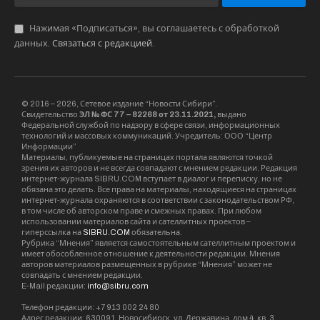
Нажимая «Подписаться», вы соглашаетесь с обработкой
данных.
Связаться с редакцией
.
© 2016 – 2026, Сетевое издание “Новости Сибири”.
Свидетельство
ЭЛ № ФС 77 – 82268 от 23.11.2021,
выдано
Федеральной службой по надзору в сфере связи, информационных
технологий и массовых коммуникаций. Учредитель: ООО “Центр
Информации”
Материалы, публикуемые на страницах портала являются точкой
зрения их авторов и не всегда совпадают с мнением редакции. Редакция
интернет-журнала SIBRU.COM вступает в диалог и переписку, но не
обязана это делать. Все права на материалы, находящиеся на страницах
интернет-журнала охраняются в соответствии с законодательством РФ,
в том числе об авторском праве и смежных правах. При любом
использовании материалов сайта и сателлитных проектов –
гиперссылка на
SIBRU.COM
обязательна.
Рубрика “Мнения” является самостоятельным сателлитным проектом и
имеет обособленное отношение к деятельности редакции. Мнения
авторов материалов размещенных в рубрике “Мнения” может не
совпадать с мнением редакции.
E-Mail редакции:
info@sibru.com
Телефон редакции: +7 913 002 24 80
Адрес редакции: 630091, Новосибирск, ул. Державина, дом 4, кв. 3