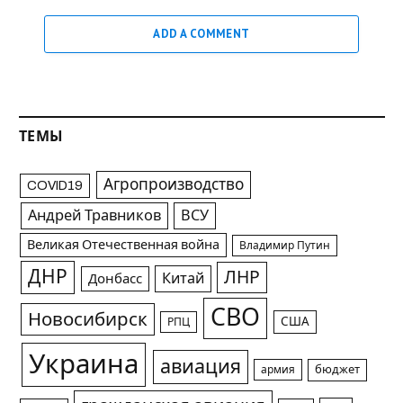
ADD A COMMENT
ТЕМЫ
Агропроизводство
COVID19
Андрей Травников
ВСУ
Великая Отечественная война
Владимир Путин
ДНР
ЛНР
Китай
Донбасс
СВО
Новосибирск
США
РПЦ
Украина
авиация
армия
бюджет