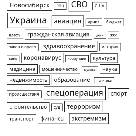
СВО
Новосибирск
США
РПЦ
Украина
авиация
армия
бюджет
гражданская авиация
жкх
власть
дети
здравоохранение
история
закон и право
коронавирус
культура
коррупция
кино
медицина
наука
мошенничество
музыка
образование
недвижимость
политика
спецоперация
спорт
происшествия
терроризм
строительство
суд
экстремизм
финансы
транспорт