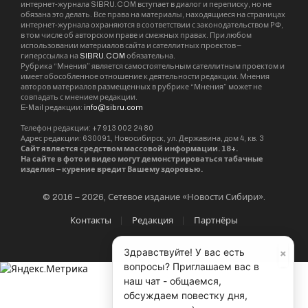
интернет-журнала SIBRU.COM вступает в диалог и переписку, но не
обязана это делать. Все права на материалы, находящиеся на страницах
интернет-журнала охраняются в соответствии с законодательством РФ,
в том числе об авторском праве и смежных правах. При любом
использовании материалов сайта и сателлитных проектов –
гиперссылка на
SIBRU.COM
обязательна.
Рубрика “Мнения” является самостоятельным сателлитным проектом и
имеет обособленное отношение к деятельности редакции. Мнения
авторов материалов размещенных в рубрике “Мнения” может не
совпадать с мнением редакции.
E-Mail редакции:
info@sibru.com
Телефон редакции: +7 913 002 24 80
Адрес редакции: 630091, Новосибирск, ул. Державина, дом 4, кв. 3
Сайт является средством массовой информации. 18+.
На сайте в фото и видео могут демонстрироваться табачные
изделия – курение вредит Вашему здоровью.
© 2016 – 2026, Сетевое издание «Новости Сибири».
Контакты
Редакция
Партнёры
×
Здравствуйте! У вас есть
вопросы? Приглашаем вас в
наш чат - общаемся,
обсуждаем повестку дня,