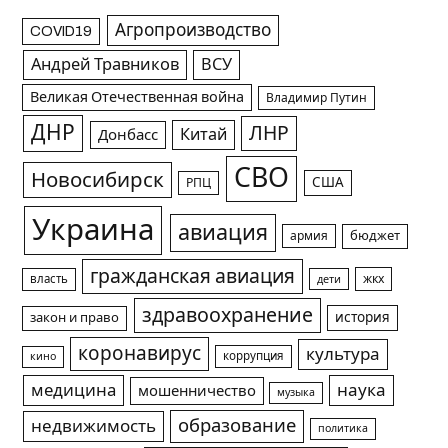
Агропроизводство
COVID19
Андрей Травников
ВСУ
Великая Отечественная война
Владимир Путин
ДНР
ЛНР
Китай
Донбасс
СВО
Новосибирск
США
РПЦ
Украина
авиация
армия
бюджет
гражданская авиация
жкх
власть
дети
здравоохранение
история
закон и право
коронавирус
культура
коррупция
кино
медицина
наука
мошенничество
музыка
образование
недвижимость
политика