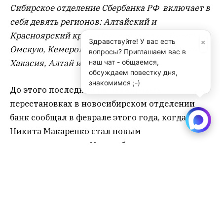
Сибирское отделение Сбербанка РФ включает в
себя девять регионов: Алтайский и
Красноярский край, Новосибирскую, Томскую,
×
Здравствуйте! У вас есть
Омскую, Кемеровскую области и республики
вопросы? Приглашаем вас в
Хакасия, Алтай и Тыву.
наш чат - общаемся,
обсуждаем повестку дня,
знакомимся ;-)
До этого последний раз о кадровых
перестановках в новосибирском отделении
банк сообщал в феврале этого года, когда
Никита Макаренко стал новым
замуправляющего Новосибирским
отделением. В зоне его ответственности –
блок корпоративно-инвестиционного бизнеса.
банк
менеджмент
Нефтюганск
сбер
Сбербанк