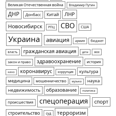
Великая Отечественная война
Владимир Путин
ДНР
ЛНР
Китай
Донбасс
СВО
Новосибирск
США
РПЦ
Украина
авиация
армия
бюджет
гражданская авиация
жкх
власть
дети
здравоохранение
история
закон и право
коронавирус
культура
коррупция
кино
медицина
наука
мошенничество
музыка
образование
недвижимость
политика
спецоперация
спорт
происшествия
терроризм
строительство
суд