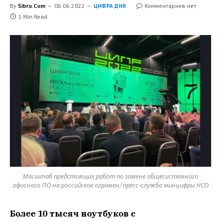
By
Sibru.Com
06.06.2022
Комментариев нет
ЦИФРА ДНЯ
1 Min Read
Масштаб предстоящих работ по замене общесистемного
офисного ПО на российское огромен/ пресс-служба минцифры НСО
Более 10 тысяч ноутбуков с