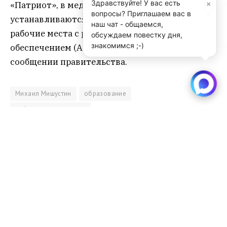
×
Здравствуйте! У вас есть
«Патриот», в медицинских учреждениях
вопросы? Приглашаем вас в
устанавливаются автоматизированные
наш чат - общаемся,
рабочие места с российским программным
обсуждаем повестку дня,
знакомимся ;-)
обеспечением (Альт 8)” , – подчеркивается в
сообщении правительства.
Михаил Мишустин
образование
цифровые технологии
Sibru.Com
Website
Материалы, публикуемые за авторством "Редакция
SibRu.com" являются результатом коллективной работы
редакции (за исключением случаев, если указана ссылка