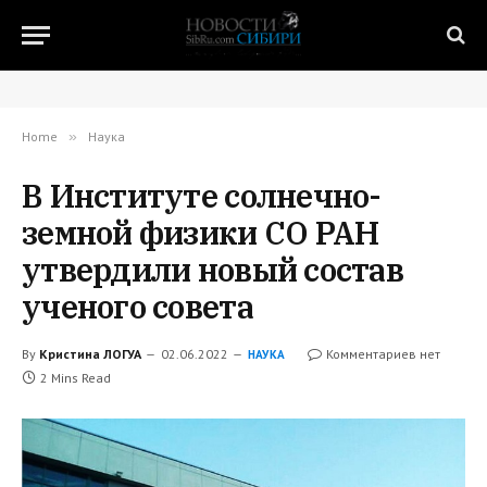
Home
»
Наука
В Институте солнечно-
земной физики СО РАН
утвердили новый состав
ученого совета
By
Кристина ЛОГУА
02.06.2022
Комментариев нет
НАУКА
2 Mins Read