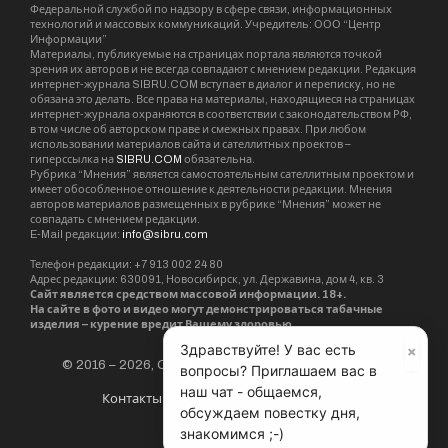
Федеральной службой по надзору в сфере связи, информационных
технологий и массовых коммуникаций. Учредитель: ООО “Центр
Информации”
Материалы, публикуемые на страницах портала являются точкой
зрения их авторов и не всегда совпадают с мнением редакции. Редакция
интернет-журнала SIBRU.COM вступает в диалог и переписку, но не
обязана это делать. Все права на материалы, находящиеся на страницах
интернет-журнала охраняются в соответствии с законодательством РФ,
в том числе об авторском праве и смежных правах. При любом
использовании материалов сайта и сателлитных проектов –
гиперссылка на
SIBRU.COM
обязательна.
Рубрика “Мнения” является самостоятельным сателлитным проектом и
имеет обособленное отношение к деятельности редакции. Мнения
авторов материалов размещенных в рубрике “Мнения” может не
совпадать с мнением редакции.
E-Mail редакции:
info@sibru.com
Телефон редакции: +7 913 002 24 80
Адрес редакции: 630091, Новосибирск, ул. Державина, дом 4, кв. 3
Сайт является средством массовой информации. 18+.
На сайте в фото и видео могут демонстрироваться табачные
изделия – курение вредит Вашему здоровью.
×
Здравствуйте! У вас есть
© 2016 – 2026, Сетевое издание «Новости Сибири».
вопросы? Приглашаем вас в
наш чат - общаемся,
Контакты
Редакция
Партнёры
обсуждаем повестку дня,
знакомимся ;-)