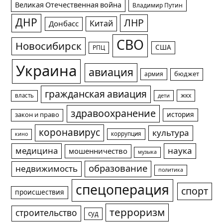
Великая Отечественная война
Владимир Путин
ДНР
ЛНР
Китай
Донбасс
СВО
Новосибирск
США
РПЦ
Украина
авиация
армия
бюджет
гражданская авиация
жкх
власть
дети
здравоохранение
история
закон и право
коронавирус
культура
коррупция
кино
медицина
наука
мошенничество
музыка
образование
недвижимость
политика
спецоперация
спорт
происшествия
терроризм
строительство
суд