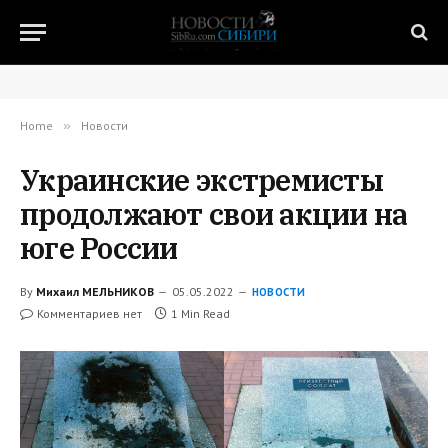
Home
»
Новости
Украинские экстремисты
продолжают свои акции на
юге России
By
Михаил МЕЛЬНИКОВ
05.05.2022
НОВОСТИ
Комментариев нет
1 Min Read