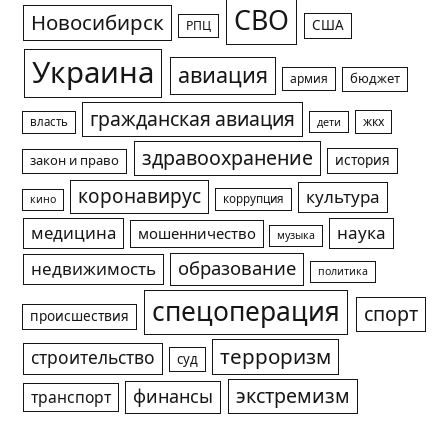
СВО
Новосибирск
США
РПЦ
Украина
авиация
армия
бюджет
гражданская авиация
жкх
власть
дети
здравоохранение
история
закон и право
коронавирус
культура
коррупция
кино
медицина
наука
мошенничество
музыка
образование
недвижимость
политика
спецоперация
спорт
происшествия
терроризм
строительство
суд
экстремизм
финансы
транспорт