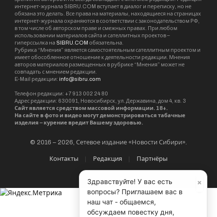
интернет-журнала SIBRU.COM вступает в диалог и переписку, но не
обязана это делать. Все права на материалы, находящиеся на страницах
интернет-журнала охраняются в соответствии с законодательством РФ,
в том числе об авторском праве и смежных правах. При любом
использовании материалов сайта и сателлитных проектов –
гиперссылка на
SIBRU.COM
обязательна.
Рубрика “Мнения” является самостоятельным сателлитным проектом и
имеет обособленное отношение к деятельности редакции. Мнения
авторов материалов размещенных в рубрике “Мнения” может не
совпадать с мнением редакции.
E-Mail редакции:
info@sibru.com
Телефон редакции: +7 913 002 24 80
Адрес редакции: 630091, Новосибирск, ул. Державина, дом 4, кв. 3
Сайт является средством массовой информации. 18+.
На сайте в фото и видео могут демонстрироваться табачные
изделия – курение вредит Вашему здоровью.
© 2016 – 2026, Сетевое издание «Новости Сибири».
Контакты
Редакция
Партнёры
×
Здравствуйте! У вас есть
вопросы? Приглашаем вас в
наш чат - общаемся,
обсуждаем повестку дня,