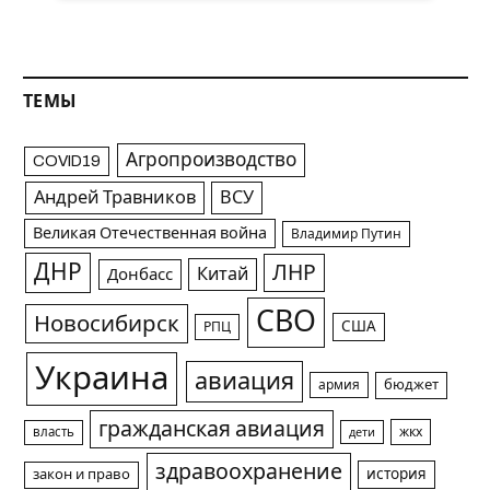
ТЕМЫ
Агропроизводство
COVID19
Андрей Травников
ВСУ
Великая Отечественная война
Владимир Путин
ДНР
ЛНР
Китай
Донбасс
СВО
Новосибирск
США
РПЦ
Украина
авиация
армия
бюджет
гражданская авиация
жкх
власть
дети
здравоохранение
история
закон и право