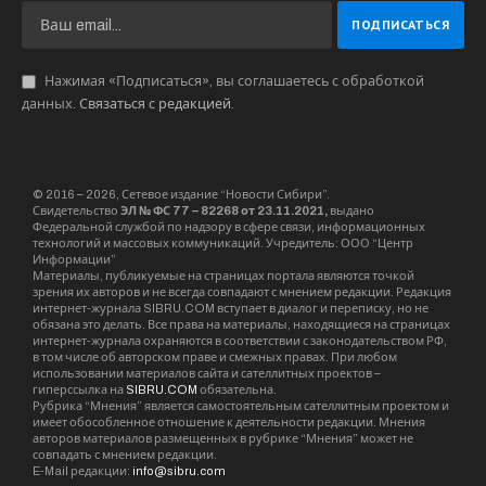
Нажимая «Подписаться», вы соглашаетесь с обработкой
данных.
Связаться с редакцией
.
© 2016 – 2026, Сетевое издание “Новости Сибири”.
Свидетельство
ЭЛ № ФС 77 – 82268 от 23.11.2021,
выдано
Федеральной службой по надзору в сфере связи, информационных
технологий и массовых коммуникаций. Учредитель: ООО “Центр
Информации”
Материалы, публикуемые на страницах портала являются точкой
зрения их авторов и не всегда совпадают с мнением редакции. Редакция
интернет-журнала SIBRU.COM вступает в диалог и переписку, но не
обязана это делать. Все права на материалы, находящиеся на страницах
интернет-журнала охраняются в соответствии с законодательством РФ,
в том числе об авторском праве и смежных правах. При любом
использовании материалов сайта и сателлитных проектов –
гиперссылка на
SIBRU.COM
обязательна.
Рубрика “Мнения” является самостоятельным сателлитным проектом и
имеет обособленное отношение к деятельности редакции. Мнения
авторов материалов размещенных в рубрике “Мнения” может не
совпадать с мнением редакции.
E-Mail редакции:
info@sibru.com