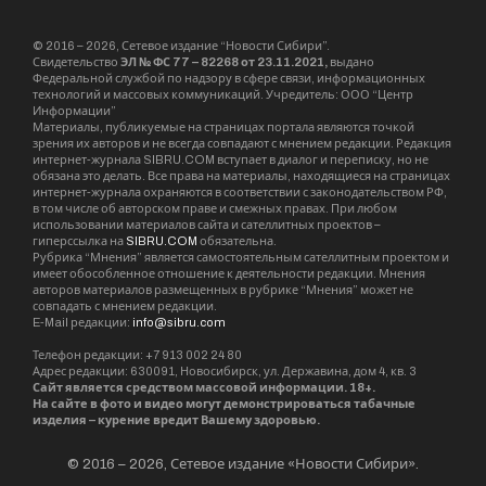
© 2016 – 2026, Сетевое издание “Новости Сибири”.
Свидетельство
ЭЛ № ФС 77 – 82268 от 23.11.2021,
выдано
Федеральной службой по надзору в сфере связи, информационных
технологий и массовых коммуникаций. Учредитель: ООО “Центр
Информации”
Материалы, публикуемые на страницах портала являются точкой
зрения их авторов и не всегда совпадают с мнением редакции. Редакция
интернет-журнала SIBRU.COM вступает в диалог и переписку, но не
обязана это делать. Все права на материалы, находящиеся на страницах
интернет-журнала охраняются в соответствии с законодательством РФ,
в том числе об авторском праве и смежных правах. При любом
использовании материалов сайта и сателлитных проектов –
гиперссылка на
SIBRU.COM
обязательна.
Рубрика “Мнения” является самостоятельным сателлитным проектом и
имеет обособленное отношение к деятельности редакции. Мнения
авторов материалов размещенных в рубрике “Мнения” может не
совпадать с мнением редакции.
E-Mail редакции:
info@sibru.com
Телефон редакции: +7 913 002 24 80
Адрес редакции: 630091, Новосибирск, ул. Державина, дом 4, кв. 3
Сайт является средством массовой информации. 18+.
На сайте в фото и видео могут демонстрироваться табачные
изделия – курение вредит Вашему здоровью.
© 2016 – 2026, Сетевое издание «Новости Сибири».