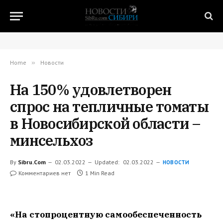
Home
»
Новости
На 150% удовлетворен
спрос на тепличные томаты
в Новосибирской области –
минсельхоз
By
Sibru.Com
02.03.2022
Updated:
02.03.2022
НОВОСТИ
Комментариев нет
1 Min Read
«На стопроцентную самообеспеченность