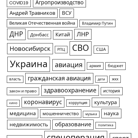
Агропроизводство
COVID19
Андрей Травников
ВСУ
Великая Отечественная война
Владимир Путин
ДНР
ЛНР
Китай
Донбасс
СВО
Новосибирск
США
РПЦ
Украина
авиация
армия
бюджет
гражданская авиация
жкх
власть
дети
здравоохранение
история
закон и право
коронавирус
культура
коррупция
кино
медицина
наука
мошенничество
музыка
образование
недвижимость
политика
спецоперация