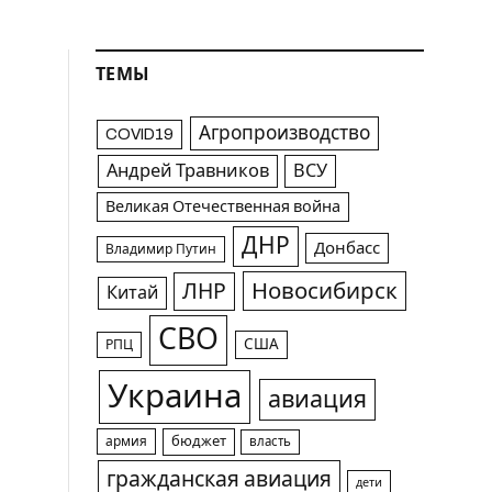
ТЕМЫ
Агропроизводство
COVID19
Андрей Травников
ВСУ
Великая Отечественная война
ДНР
Донбасс
Владимир Путин
Новосибирск
ЛНР
Китай
СВО
США
РПЦ
Украина
авиация
армия
бюджет
власть
гражданская авиация
дети