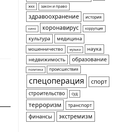
жкх
закон и право
здравоохранение
история
коронавирус
коррупция
кино
культура
медицина
наука
мошенничество
музыка
образование
недвижимость
происшествия
политика
спецоперация
спорт
строительство
суд
терроризм
транспорт
экстремизм
финансы