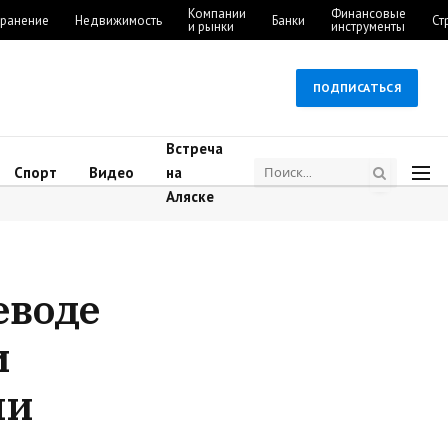
Компании
Финансовые
ранение
Недвижимость
Банки
Ст
и рынки
инструменты
ПОДПИСАТЬСЯ
Встреча
Спорт
Видео
на
Аляске
еводе
и
ни