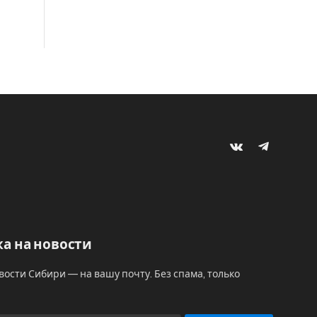
VKontakte
Telegram
а на новости
вости Сибири — на вашу почту. Без спама, только