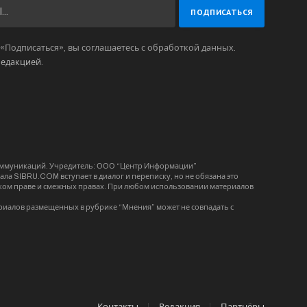
Подписаться», вы соглашаетесь с обработкой данных.
редакцией
.
коммуникаций. Учредитель: ООО “Центр Информации”
ла SIBRU.COM вступает в диалог и переписку, но не обязана это
орском праве и смежных правах. При любом использовании материалов
риалов размещенных в рубрике “Мнения” может не совпадать с
Контакты
Редакция
Партнёры