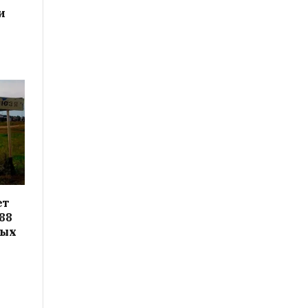
и
ет
88
вых