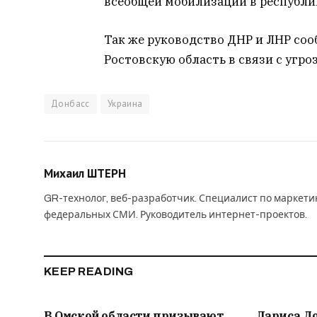
всеобщей мобилизации в республи
Так же руководство ДНР и ЛНР соо
Ростовскую область в связи с угроз
Донбасс
Украина
Михаил ШТЕРН
GR-технолог, веб-разработчик. Специалист по маркет
федеральных СМИ. Руководитель интернет-проектов.
KEEP READING
В Омской области призывают
Лариса Д