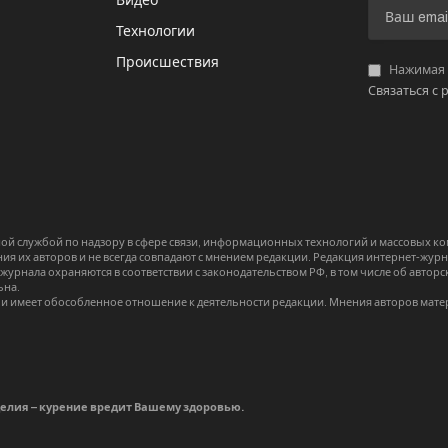
Видео
И
Технологии
Происшествия
Нажимая «
Связаться с 
й службой по надзору в сфере связи, информационных технологий и массовых 
я их авторов и не всегда совпадают с мнением редакции. Редакция интернет-журна
-журнала охраняются в соответствии с законодательством РФ, в том числе об авт
ьна.
и имеет обособленное отношение к деятельности редакции. Мнения авторов мате
делия – курение вредит Вашему здоровью.