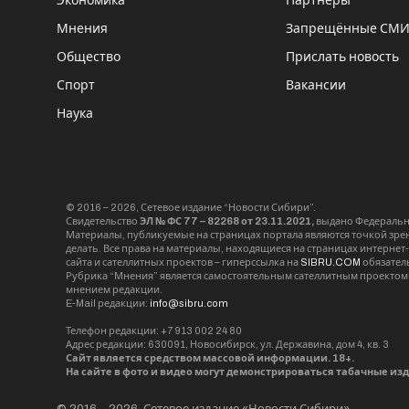
Экономика
Партнёры
Мнения
Запрещённые СМ
Общество
Прислать новость
Спорт
Вакансии
Наука
© 2016 – 2026, Сетевое издание “Новости Сибири”.
Свидетельство
ЭЛ № ФС 77 – 82268 от 23.11.2021,
выдано Федерально
Материалы, публикуемые на страницах портала являются точкой зрени
делать. Все права на материалы, находящиеся на страницах интернет
сайта и сателлитных проектов – гиперссылка на
SIBRU.COM
обязател
Рубрика “Мнения” является самостоятельным сателлитным проектом 
мнением редакции.
E-Mail редакции:
info@sibru.com
Телефон редакции: +7 913 002 24 80
Адрес редакции: 630091, Новосибирск, ул. Державина, дом 4, кв. 3
Сайт является средством массовой информации. 18+.
На сайте в фото и видео могут демонстрироваться табачные из
© 2016 – 2026, Сетевое издание «Новости Сибири».