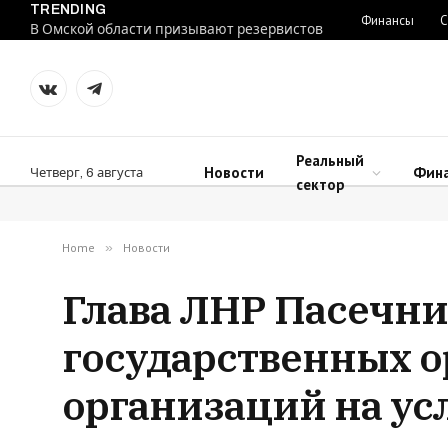
TRENDING
Финансы
С
В Омской области призывают резервистов
VKontakte
Telegram
Реальный
Новости
Фин
Четверг, 6 августа
сектор
Home
»
Новости
Глава ЛНР Пасечни
государственных о
организаций на ус