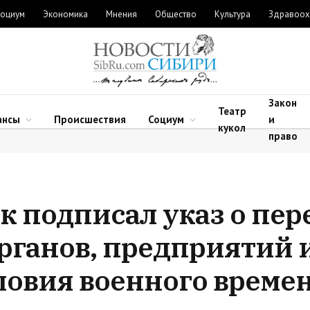
оциум
Экономика
Мнения
Общество
Культура
Здравоох
Закон
Театр
ансы
Происшествия
Социум
и
кукол
право
к подписал указ о пер
рганов, предприятий 
ловия военного време