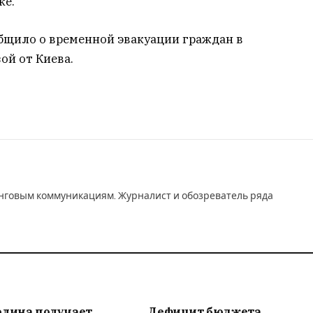
ке.
бщило о временной эвакуации граждан в
ой от Киева.
инговым коммуникациям. Журналист и обозреватель ряда
олина получает
Дефицит бюджета