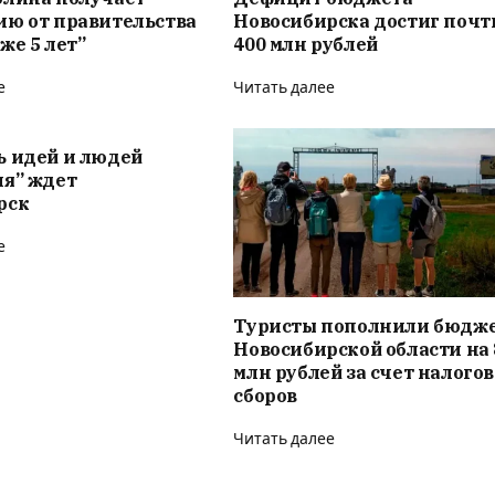
ию от правительства
Новосибирска достиг почт
же 5 лет”
400 млн рублей
е
Читать далее
ь идей и людей
ия” ждет
рск
е
Туристы пополнили бюдж
Новосибирской области на 
млн рублей за счет налого
сборов
Читать далее