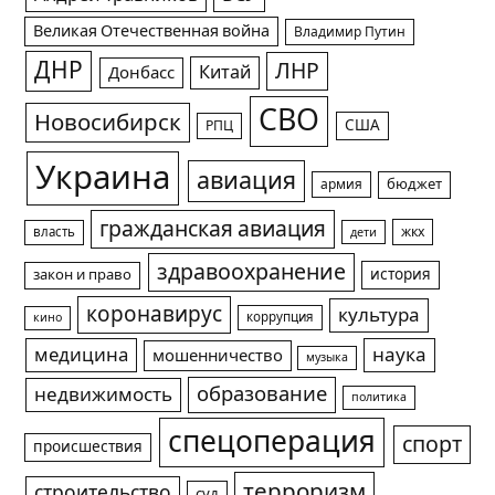
Великая Отечественная война
Владимир Путин
ДНР
ЛНР
Китай
Донбасс
СВО
Новосибирск
США
РПЦ
Украина
авиация
армия
бюджет
гражданская авиация
жкх
власть
дети
здравоохранение
история
закон и право
коронавирус
культура
коррупция
кино
медицина
наука
мошенничество
музыка
образование
недвижимость
политика
спецоперация
спорт
происшествия
терроризм
строительство
суд