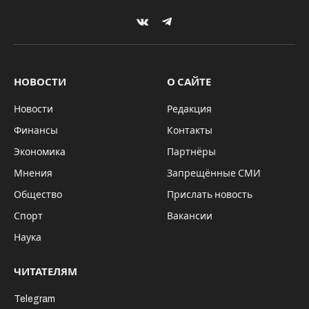
экстремизм
By
Михаил ШТЕРН
12.02.2022
НОВОСТИ
Комментариев нет
1 Min Read
Установлено, что в одной из соцсетей
девушка разместила в свободном доступе
текстовые материалы, содержащие в себе
негативные оценки лиц по
принадлежности к кавказским и
среднеазиатским национальностям.
Постановлением Октябрьского районного суда
г. Мурманска она признана виновной в
совершении административного
правонарушения, предусмотренного ч.1