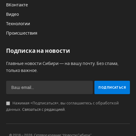
ст.20.3.1 КоАП РФ. Ей назначено наказание в
виде административного штрафа в размере
пять тысяч рублей.
терроризм
экстремизм
Михаил ШТЕРН
GR-технолог, веб-разработчик. Специалист по
маркетинговым коммуникациям. Журналист и
обозреватель ряда федеральных СМИ. Руководитель
интернет-проектов.
KEEP READING