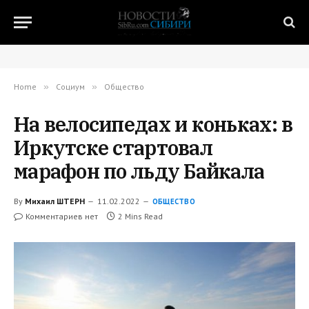
Home
»
Социум
»
Общество
На велосипедах и коньках: в
Иркутске стартовал
марафон по льду Байкала
By
Михаил ШТЕРН
11.02.2022
ОБЩЕСТВО
Комментариев нет
2 Mins Read