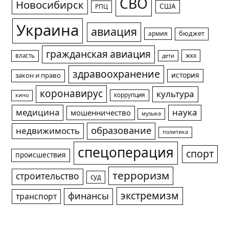
СВО
Новосибирск
США
РПЦ
Украина
авиация
армия
бюджет
гражданская авиация
жкх
власть
дети
здравоохранение
история
закон и право
коронавирус
культура
коррупция
кино
медицина
наука
мошенничество
музыка
образование
недвижимость
политика
спецоперация
спорт
происшествия
терроризм
строительство
суд
экстремизм
финансы
транспорт