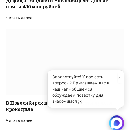
Дефицит бюджета Новосибирска достиг
почти 400 млн рублей
Читать далее
×
Здравствуйте! У вас есть
вопросы? Приглашаем вас в
наш чат - общаемся,
обсуждаем повестку дня,
знакомимся ;-)
В Новосибирск пытались провезти чучело
крокодила
Читать далее