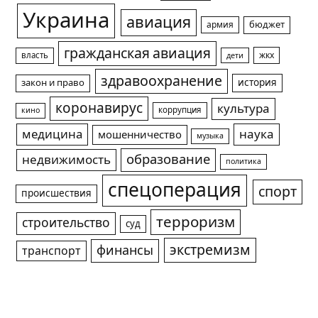
Украина
авиация
армия
бюджет
гражданская авиация
жкх
власть
дети
здравоохранение
история
закон и право
коронавирус
культура
коррупция
кино
медицина
наука
мошенничество
музыка
образование
недвижимость
политика
спецоперация
спорт
происшествия
терроризм
строительство
суд
экстремизм
финансы
транспорт