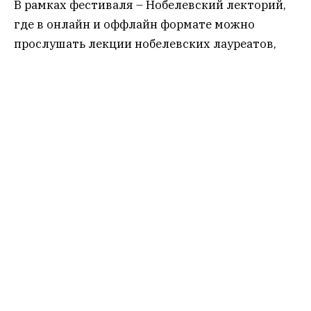
В рамках фестиваля – Нобелевский лекторий,
где в онлайн и оффлайн формате можно
прослушать лекции нобелевских лауреатов,
затрагивающие самые разные аспекты
естественных наук
Нобелевский лекторий
9 ноября
11:00 – 12:00
Осциллирующие нейтрино