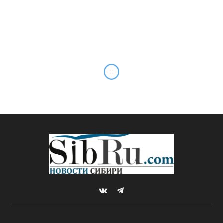
Снегоболотоходы,
воздуходувки-
опрыскиватели и
беспилотники поступили в
Новосибирск по нацпроекту
“Экология”
By
Sibru.Com
30.08.2021
Комментариев нет
ФОТО ДНЯ
1 Min Read