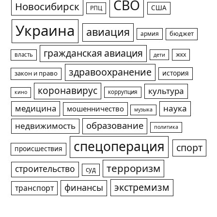
СВО
Новосибирск
США
РПЦ
Украина
авиация
армия
бюджет
гражданская авиация
жкх
власть
дети
здравоохранение
история
закон и право
коронавирус
культура
коррупция
кино
медицина
наука
мошенничество
музыка
образование
недвижимость
политика
спецоперация
спорт
происшествия
терроризм
строительство
суд
экстремизм
финансы
транспорт