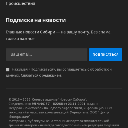
Средства на приобретение выделены в рамках
нацпроекта «Экология». Всего – 143 единицы
единицы лесопожарной и лесохозяйственной техники
и оборудования, которые распределены по районам
области.
Гусеничные снегоболотоходы, колесные трактора,
воздуходувки-опрыскиватели, беспилотные
летательные аппараты, седельный тягач с
полуприцепом, пожарные резервуары для воды,
противопожарные ранцы, бороздные лесные
культиваторы, лесопосадочные машины и лопаты,
квадрокоптеры получили ГАУ НСО «Новосибирская
база авиационной охраны лесов», ГАУ НСО
«Тогучинский лесхоз» и ГАУ НСО «Чулымский