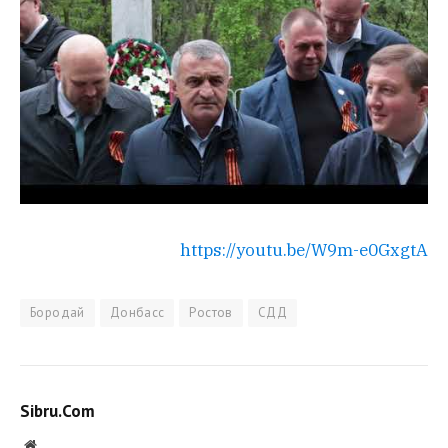
https://youtu.be/W9m-e0GxgtA
Бородай
Донбасс
Ростов
СДД
Sibru.Com
Website