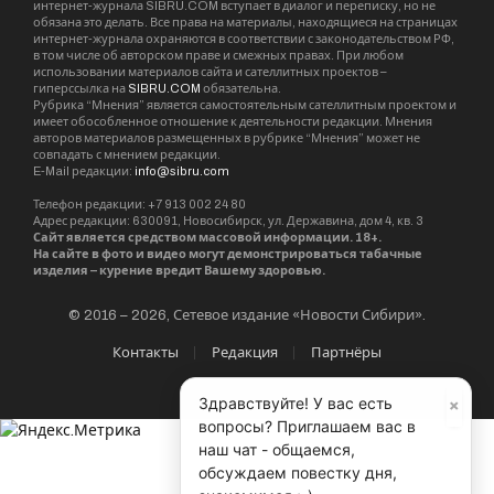
лесхоз».
БПЛА
бюджет
пожар
Тогучин
Чулым
Экология
Sibru.Com
Website
Материалы, публикуемые за авторством "Редакция
SibRu.com" являются результатом коллективной работы
редакции (за исключением случаев, если указана ссылка
на источник или материал помечен как рекламный).
×
Здравствуйте! У вас есть
вопросы? Приглашаем вас в
наш чат - общаемся,
обсуждаем повестку дня,
KEEP READING