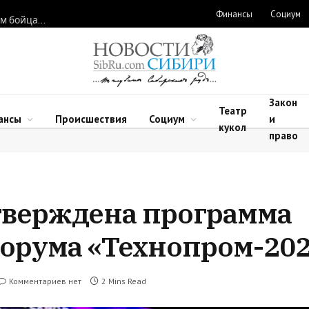
Финансы
Социум
Новосибирские нейрохирурги восстановили функции рук двум бойцам после минно-взрывных травм
Закон
Театр
ансы
Происшествия
Социум
и
кукол
право
тверждена программа
орума «Технопром-202
Комментариев нет
2 Mins Read