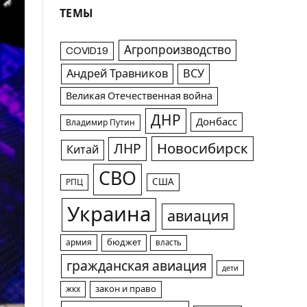
ТЕМЫ
Агропроизводство
COVID19
Андрей Травников
ВСУ
Великая Отечественная война
ДНР
Донбасс
Владимир Путин
Новосибирск
ЛНР
Китай
СВО
США
РПЦ
Украина
авиация
армия
бюджет
власть
гражданская авиация
дети
жкх
закон и право