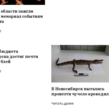
 области зажгли
 мемориал событиям
та
е
бюджета
рска достиг почти
ублей
е
В Новосибирск пытались
провезти чучело крокодил
Читать далее