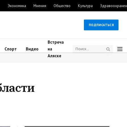
м
Экономика
Мнения
Общество
Культура
Здравоохранен
ПОДПИСАТЬСЯ
Встреча
Спорт
Видео
на
Аляске
бласти