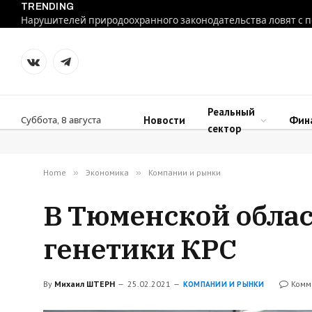
TRENDING
VKontakte
Telegram
Реальный
Новости
Фин
Суббота, 8 августа
сектор
Home
»
Экономика
»
Компании и рынки
В Тюменской облас
генетики КРС
By
Михаил ШТЕРН
25.02.2021
Комм
КОМПАНИИ И РЫНКИ