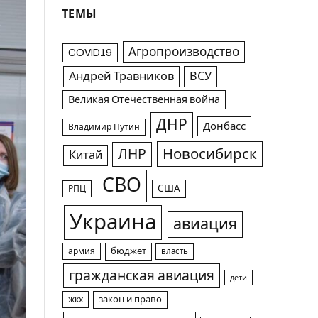
ТЕМЫ
Агропроизводство
COVID19
Андрей Травников
ВСУ
Великая Отечественная война
ДНР
Донбасс
Владимир Путин
Новосибирск
ЛНР
Китай
СВО
США
РПЦ
Украина
авиация
армия
бюджет
власть
гражданская авиация
дети
жкх
закон и право