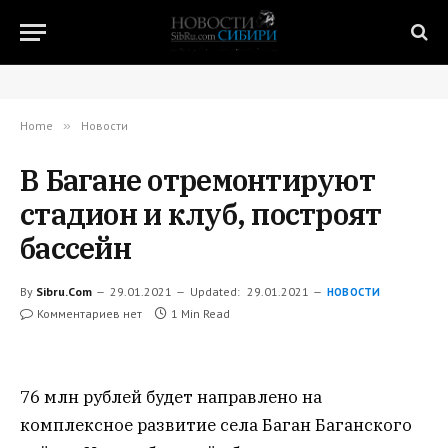
Home
»
Новости
В Багане отремонтируют
стадион и клуб, построят
бассейн
By
Sibru.Com
29.01.2021
Updated:
29.01.2021
НОВОСТИ
Комментариев нет
1 Min Read
76 млн рублей будет направлено на
комплексное развитие села Баган Баганского