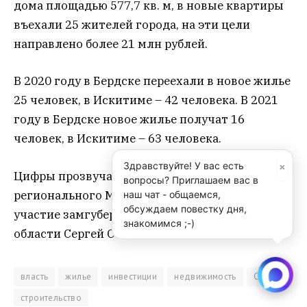
дома площадью 577,7 кв. м, в новые квартиры
въехали 25 жителей города, на эти цели
направлено более 21 млн рублей.
В 2020 году в Бердске переехали в новое жилье
25 человек, в Искитиме – 42 человека. В 2021
году в Бердске новое жилье получат 16
человек, в Искитиме – 63 человека.
×
Здравствуйте! У вас есть
Цифры прозвучали на отраслевом совете
вопросы? Приглашаем вас в
регионального МинЖКХ, в котором принял
наш чат - общаемся,
обсуждаем повестку дня,
участие замгубернатора Новосибирской
знакомимся ;-)
области Сергей Сёмка.
власть
жилье
инвестиции
недвижимость
Сёмка
строительство