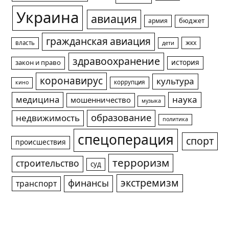
Украина
авиация
армия
бюджет
гражданская авиация
жкх
власть
дети
здравоохранение
история
закон и право
коронавирус
культура
коррупция
кино
медицина
наука
мошенничество
музыка
образование
недвижимость
политика
спецоперация
спорт
происшествия
терроризм
строительство
суд
экстремизм
финансы
транспорт