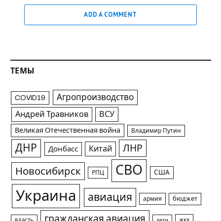
ADD A COMMENT
ТЕМЫ
Агропроизводство
COVID19
Андрей Травников
ВСУ
Великая Отечественная война
Владимир Путин
ДНР
ЛНР
Китай
Донбасс
СВО
Новосибирск
США
РПЦ
Украина
авиация
армия
бюджет
гражданская авиация
жкх
власть
дети