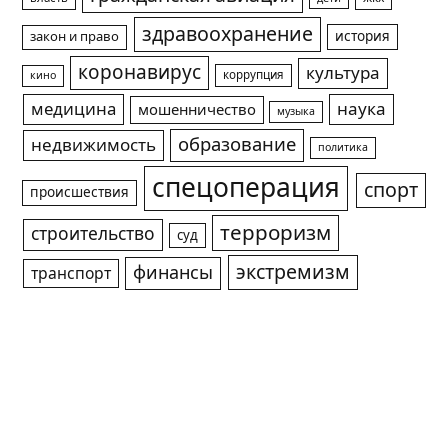
здравоохранение
история
закон и право
коронавирус
культура
коррупция
кино
медицина
наука
мошенничество
музыка
образование
недвижимость
политика
спецоперация
спорт
происшествия
терроризм
строительство
суд
экстремизм
финансы
транспорт