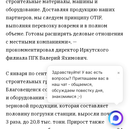
строительные материалы, машины и
оборудование. Доставляя продукцию наших
партнеров, мы следуем принципу OTIF,
выполняя перевозку вовремя и в полном
объеме. Готовы расширять деловые отношения
с местными компаниями», —
прокомментировал директор Иркутского
филиала ПГК Валерий Яхимович.
×
Здравствуйте! У вас есть
С января по сентябрь 2020 года погрузка
вопросы? Приглашаем вас в
строительных грузов со станции
наш чат - общаемся,
Благовещенск составила 8,2 тыс. тонн, машин
обсуждаем повестку дня,
знакомимся ;-)
и оборудования – 794 тонны. Отправки
зерновой продукции, которая составляет
половину погрузки станции, выросли почти в
3 раза, до 20,8 тыс. тонн. Прирост также