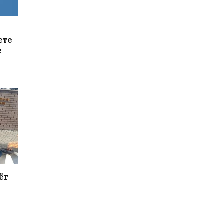
ете
е
ёг