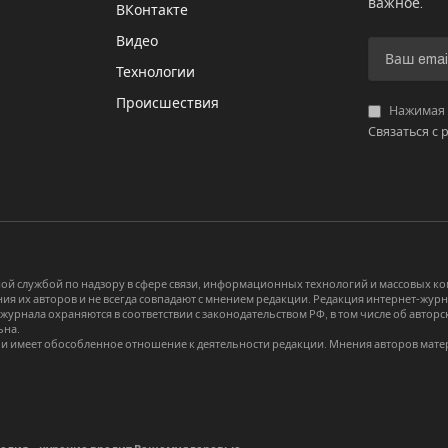
важное.
ВКонтакте
Видео
И
Технологии
Происшествия
Нажимая «
Связаться с 
й службой по надзору в сфере связи, информационных технологий и массовых 
я их авторов и не всегда совпадают с мнением редакции. Редакция интернет-журна
-журнала охраняются в соответствии с законодательством РФ, в том числе об авт
ьна.
и имеет обособленное отношение к деятельности редакции. Мнения авторов мате