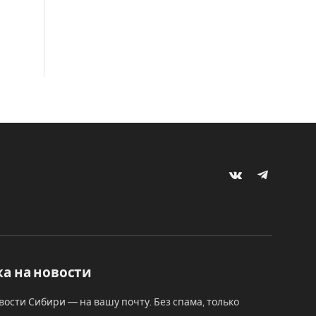
VKontakte
Telegram
а на новости
вости Сибири — на вашу почту. Без спама, только