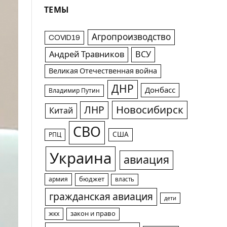
ТЕМЫ
Агропроизводство
COVID19
Андрей Травников
ВСУ
Великая Отечественная война
ДНР
Донбасс
Владимир Путин
Новосибирск
ЛНР
Китай
СВО
США
РПЦ
Украина
авиация
армия
бюджет
власть
гражданская авиация
дети
жкх
закон и право