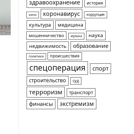
здравоохранение
история
коронавирус
коррупция
кино
культура
медицина
наука
мошенничество
музыка
образование
недвижимость
происшествия
политика
спецоперация
спорт
строительство
суд
терроризм
транспорт
экстремизм
финансы