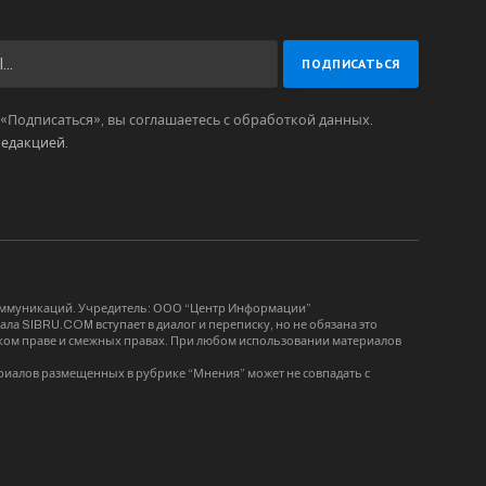
Подписаться», вы соглашаетесь с обработкой данных.
редакцией
.
коммуникаций. Учредитель: ООО “Центр Информации”
ла SIBRU.COM вступает в диалог и переписку, но не обязана это
орском праве и смежных правах. При любом использовании материалов
риалов размещенных в рубрике “Мнения” может не совпадать с