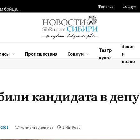
Финансы
Социум
Новосибирские нейрохирурги восстановили функции рук двум бойцам после минно-взрывных травм
Закон
Театр
ансы
Происшествия
Социум
и
кукол
право
били кандидата в деп
Комментариев нет
1 Min Read
2021