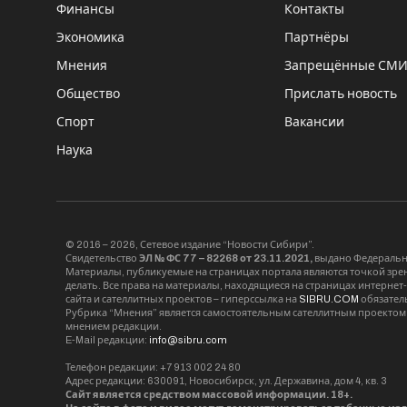
Финансы
Контакты
Экономика
Партнёры
Мнения
Запрещённые СМ
Общество
Прислать новость
Спорт
Вакансии
Наука
© 2016 – 2026, Сетевое издание “Новости Сибири”.
Свидетельство
ЭЛ № ФС 77 – 82268 от 23.11.2021,
выдано Федерально
Материалы, публикуемые на страницах портала являются точкой зрени
делать. Все права на материалы, находящиеся на страницах интернет
сайта и сателлитных проектов – гиперссылка на
SIBRU.COM
обязател
Рубрика “Мнения” является самостоятельным сателлитным проектом 
мнением редакции.
E-Mail редакции:
info@sibru.com
Телефон редакции: +7 913 002 24 80
Адрес редакции: 630091, Новосибирск, ул. Державина, дом 4, кв. 3
Сайт является средством массовой информации. 18+.