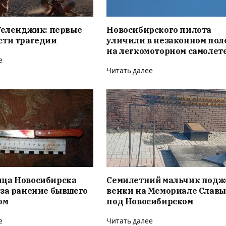
Геленджик: первые
Новосибирского пилота
сти трагедии
уличили в незаконном пол
на легкомоторном самолет
е
Читать далее
ца Новосибирска
Семилетний мальчик подж
за ранение бывшего
венки на Мемориале Славы
ом
под Новосибирском
е
Читать далее