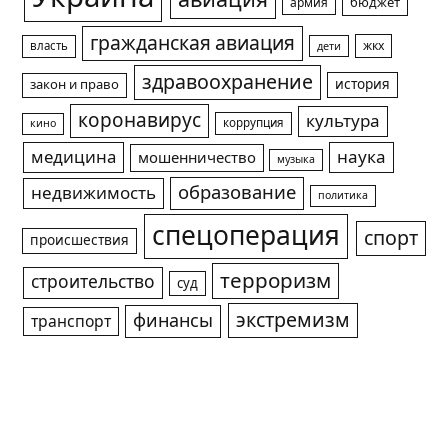
авиация
армия
бюджет
гражданская авиация
жкх
власть
дети
здравоохранение
история
закон и право
коронавирус
культура
коррупция
кино
медицина
наука
мошенничество
музыка
образование
недвижимость
политика
спецоперация
спорт
происшествия
терроризм
строительство
суд
экстремизм
финансы
транспорт