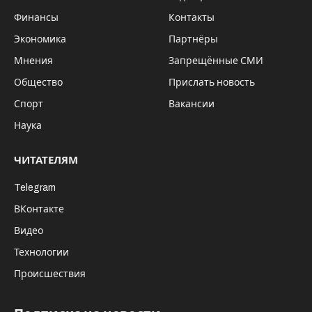
нанесённым наносеребром. Эти маски
способны «самоочищаться» и эффективны на
протяжении десяти часов.
При поддержке департамента
промышленности, инноваций и
предпринимательства мэрии города
Новосибирска была изготовлена опытная
партия масок и направлена в ряд организаций
для тестирования. Например, в городскую
инфекционную клиническую больницу №1 и на
космодром «Восточный». При очередном
посещении космодрома, руководство
Роскосмоса проверило инновационные маски
на себе. В том числе, они были предложены
Дмитрию Рогозину — генеральному директору