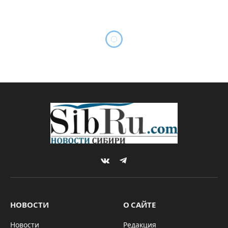
Маски с наносеребром
протестировали на
космодроме «Восточный»
By
Татьяна НАРЫГИНА
28.08.2020
ТЕХНОЛОГИИ
Комментариев нет
1 Min Read
В феврале Институт химии твердого тела и
механохимии СО РАН анонсировал разработку
новых масок против вирусов и бактерий из
фильтрующего материала мельтблаун с