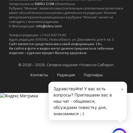
ИХТТМ СО РАН.
ИХТТМ СО РАН надеется, что найдутся
предприниматели, готовые освоить
производство инновационного материала для
масок, и их будут выпускать уже не в штучных,
а в промышленных масштабах.
COVID19
×
Здравствуйте! У вас есть
вопросы? Приглашаем вас в
наш чат - общаемся,
Татьяна НАРЫГИНА
обсуждаем повестку дня,
знакомимся ;-)