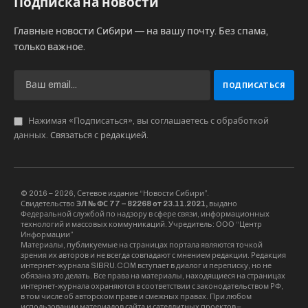
Роскосмоса, сообщает пресс-служба ИХТТМ СО
РАН.
— По рекомендациям
Роспотребнадзора РФ обычные
маски надо менять каждые два-три
часа и утилизировать. Наша маска
самоочищающаяся, что позволяет
использовать её долгое время, а это
приведёт к уменьшению нагрузки
на окружающую среду, — поясняет
Александр Николаенко,
заместитель директора по
инновационной деятельности