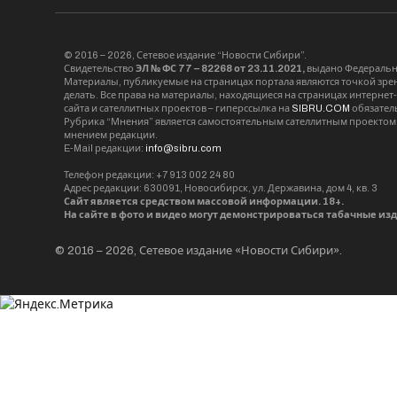
© 2016 – 2026, Сетевое издание “Новости Сибири”.
Свидетельство
ЭЛ № ФС 77 – 82268 от 23.11.2021,
выдано Федерально
Материалы, публикуемые на страницах портала являются точкой зрени
делать. Все права на материалы, находящиеся на страницах интернет
сайта и сателлитных проектов – гиперссылка на
SIBRU.COM
обязател
Рубрика “Мнения” является самостоятельным сателлитным проектом 
мнением редакции.
E-Mail редакции:
info@sibru.com
Телефон редакции: +7 913 002 24 80
Адрес редакции: 630091, Новосибирск, ул. Державина, дом 4, кв. 3
Сайт является средством массовой информации. 18+.
На сайте в фото и видео могут демонстрироваться табачные из
© 2016 – 2026, Сетевое издание «Новости Сибири».