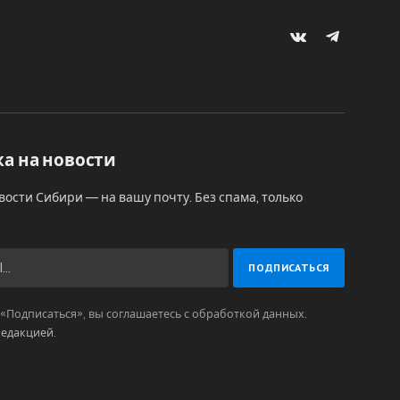
VKontakte
Telegram
а на новости
вости Сибири — на вашу почту. Без спама, только
Подписаться», вы соглашаетесь с обработкой данных.
редакцией
.