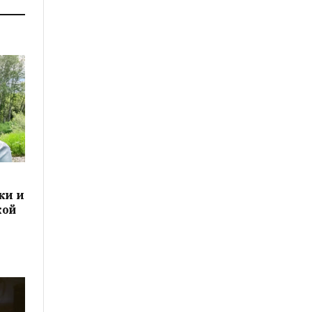
ки и
кой