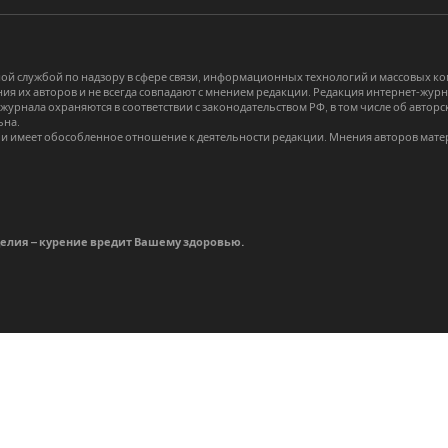
й службой по надзору в сфере связи, информационных технологий и массовых 
я их авторов и не всегда совпадают с мнением редакции. Редакция интернет-журна
-журнала охраняются в соответствии с законодательством РФ, в том числе об авт
ьна.
и имеет обособленное отношение к деятельности редакции. Мнения авторов мате
делия – курение вредит Вашему здоровью.