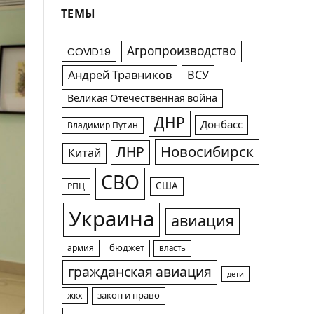
ТЕМЫ
Агропроизводство
COVID19
Андрей Травников
ВСУ
Великая Отечественная война
ДНР
Донбасс
Владимир Путин
Новосибирск
ЛНР
Китай
СВО
США
РПЦ
Украина
авиация
армия
бюджет
власть
гражданская авиация
дети
жкх
закон и право