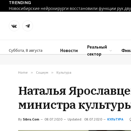
TRENDING
VKontakte
Telegram
Реальный
Новости
Фин
Суббота, 8 августа
сектор
Home
»
Социум
»
Культура
Наталья Ярославце
министра культур
By
Sibru.Com
08.07.2020
Updated:
08.07.2020
КУЛЬТУРА