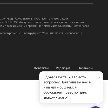
коммуникаций. Учредитель: ООО “Центр Информации”
ла SIBRU.COM вступает в диалог и переписку, но не обязана это
орском праве и смежных правах. При любом использовании материалов
риалов размещенных в рубрике “Мнения” может не совпадать с
Контакты
Редакция
Партнёры
×
Здравствуйте! У вас есть
вопросы? Приглашаем вас в
наш чат - общаемся,
обсуждаем повестку дня,
знакомимся ;-)