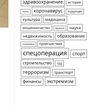
здравоохранение
история
коронавирус
коррупция
кино
культура
медицина
наука
мошенничество
музыка
образование
недвижимость
происшествия
политика
спецоперация
спорт
строительство
суд
терроризм
транспорт
экстремизм
финансы