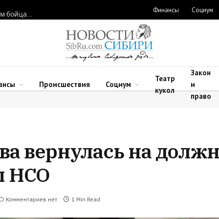
Финансы
Социум
Новосибирские нейрохирурги восстановили функции рук двум бойцам после минно-взрывных травм
Закон
Театр
ансы
Происшествия
Социум
и
кукол
право
ва вернулась на долж
ы НСО
Комментариев нет
1 Min Read