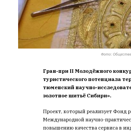
Фото: Обществе
Гран-при II Молодёжного конку
туристического потенциала те
тюменский научно-исследовате
золотное шитьё Сибири».
Проект, который реализует Фонд р
Международной научно-практичес
повышению качества сервиса в ин