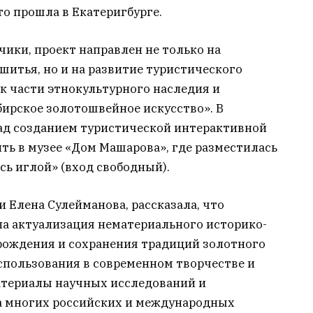
о прошла в Екатеригбурге.
ики, проект направлен не только на
итья, но и на развитие туристического
к части этнокультурного наследия и
бирское золотошвейное искусство». В
над созданием туристической интерактивной
ть в музее «Дом Машарова», где разместилась
ь иглой» (вход свободный).
и Елена Сулейманова, рассказала, что
ла актуализация нематериального историко-
зрождения и сохранения традиций золотного
спользования в современном творчестве и
атериалы научных исследований и
а многих российских и международных