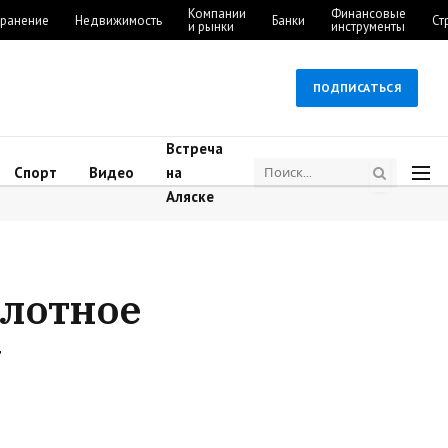
Компании
Финансовые
ранение
Недвижимость
Банки
Ст
и рынки
инструменты
ПОДПИСАТЬСЯ
Встреча
Спорт
Видео
на
Аляске
олотное
у