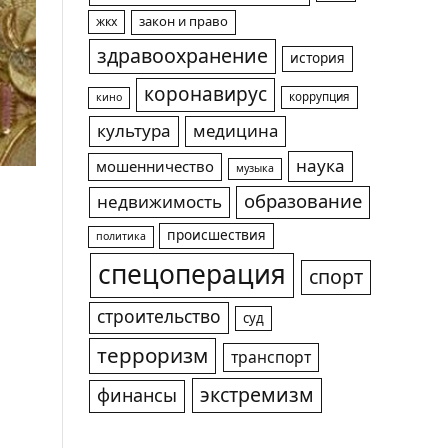
жкх
закон и право
здравоохранение
история
коронавирус
коррупция
кино
культура
медицина
наука
мошенничество
музыка
образование
недвижимость
происшествия
политика
спецоперация
спорт
строительство
суд
терроризм
транспорт
экстремизм
финансы