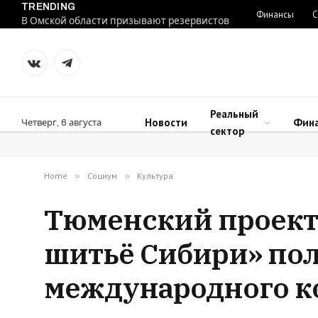
TRENDING
Финансы
С
В Омской области призывают резервистов
VKontakte
Telegram
Реальный
Новости
Фин
Четверг, 6 августа
сектор
Home
»
Социум
»
Культура
Тюменский проект 
шитьё Сибири» по
международного к