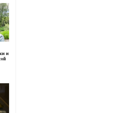
ки и
кой