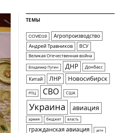
ТЕМЫ
Агропроизводство
COVID19
Андрей Травников
ВСУ
Великая Отечественная война
ДНР
Донбасс
Владимир Путин
Новосибирск
ЛНР
Китай
СВО
США
РПЦ
Украина
авиация
армия
бюджет
власть
гражданская авиация
дети