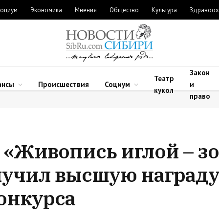
оциум
Экономика
Мнения
Общество
Культура
Здравоох
Закон
Театр
ансы
Происшествия
Социум
и
кукол
право
«Живопись иглой – з
лучил высшую наград
онкурса