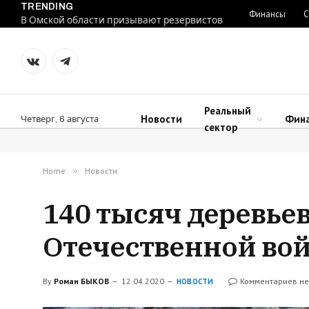
TRENDING
Финансы
С
В Омской области призывают резервистов
VKontakte
Telegram
Реальный
Новости
Фин
Четверг, 6 августа
сектор
Home
»
Новости
140 тысяч деревье
Отечественной во
By
Роман БЫКОВ
12.04.2020
Комментариев не
НОВОСТИ