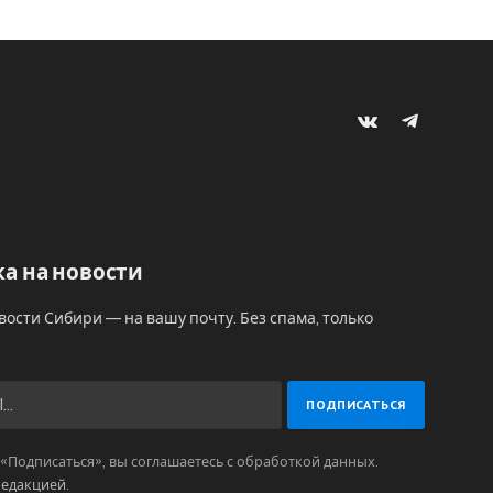
VKontakte
Telegram
а на новости
вости Сибири — на вашу почту. Без спама, только
Подписаться», вы соглашаетесь с обработкой данных.
редакцией
.