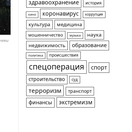
здравоохранение
история
коронавирус
коррупция
кино
культура
медицина
наука
мошенничество
музыка
ачевы
образование
недвижимость
происшествия
политика
спецоперация
спорт
строительство
суд
терроризм
транспорт
экстремизм
финансы