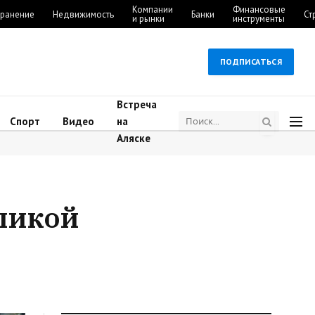
Компании
Финансовые
ранение
Недвижимость
Банки
Ст
и рынки
инструменты
ПОДПИСАТЬСЯ
Встреча
Спорт
Видео
на
Аляске
еликой