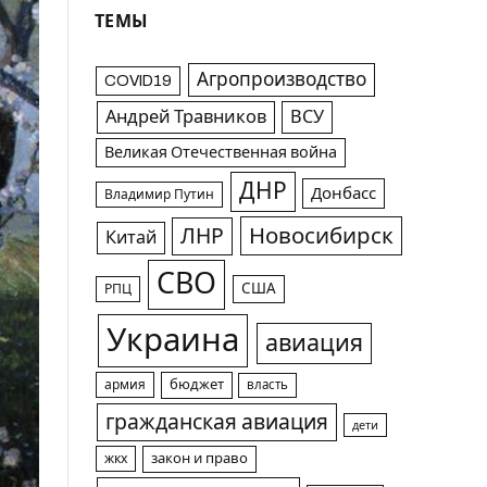
ТЕМЫ
Агропроизводство
COVID19
Андрей Травников
ВСУ
Великая Отечественная война
ДНР
Донбасс
Владимир Путин
Новосибирск
ЛНР
Китай
СВО
США
РПЦ
Украина
авиация
армия
бюджет
власть
гражданская авиация
дети
жкх
закон и право