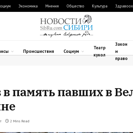
оциум
Экономика
Мнения
Общество
Культура
Здравоох
Закон
Театр
ансы
Происшествия
Социум
и
кукол
право
в в память павших в В
йне
т
2 Mins Read