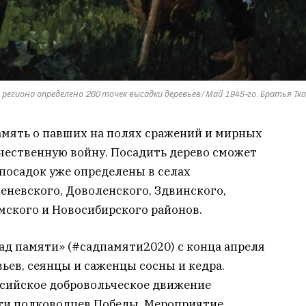
егиона определено 260 точек высадки деревьев/ Май 1945-го. Братья Тк
память о павших на полях сражений и мирных
чественную войну. Посадить дерево сможет
осадок уже определены в селах
ченевского, Доволенского, Здвинского,
мского и Новосибирского районов.
ад памяти» (#садпамяти2020) с конца апреля
вьев, сеянцы и саженцы сосны и кедра.
сийское добровольческое движение
ти полководцев Победы. Мероприятие