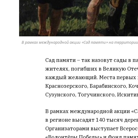
В рамках международной акции «Сад памяти» на территории р
Сад памяти – так назовут сады в 
жителях, погибших в Великую Оте
каждый желающий. Места первых п
Краснозерского, Барабинского, Ко
Сузунского, Тогучинского, Искити
В рамках международной акции «С
в регионе высадят 140 тысяч дере
Организаторами выступает Всерос
«Волонтёры Победы» и Фонд памя