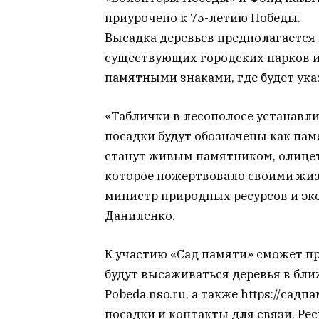
приурочено к 75-летию Победы.
Высадка деревьев предполагается н
существующих городских парков и
памятными знаками, где будет указ
«Таблички в лесополосе устанавлив
посадки будут обозначены как пам
станут живым памятником, олице
которое пожертвовало своими жиз
министр природных ресурсов и эк
Даниленко.
К участию «Сад памяти» сможет п
будут высаживаться деревья в бли
Pobeda.nso.ru, а также https://сад
посадки и контакты для связи. Ре