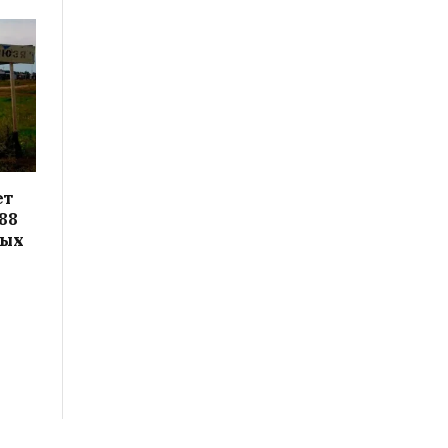
ет
88
вых