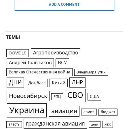
ADD A COMMENT
ТЕМЫ
Агропроизводство
COVID19
Андрей Травников
ВСУ
Великая Отечественная война
Владимир Путин
ДНР
ЛНР
Китай
Донбасс
СВО
Новосибирск
США
РПЦ
Украина
авиация
армия
бюджет
гражданская авиация
жкх
власть
дети