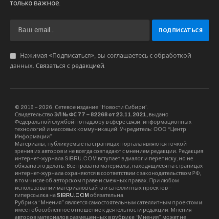
только важное.
Нажимая «Подписаться», вы соглашаетесь с обработкой
данных.
Связаться с редакцией
.
© 2016 – 2026, Сетевое издание “Новости Сибири”.
Свидетельство
ЭЛ № ФС 77 – 82268 от 23.11.2021,
выдано
Федеральной службой по надзору в сфере связи, информационных
технологий и массовых коммуникаций. Учредитель: ООО “Центр
Информации”
Материалы, публикуемые на страницах портала являются точкой
зрения их авторов и не всегда совпадают с мнением редакции. Редакция
интернет-журнала SIBRU.COM вступает в диалог и переписку, но не
обязана это делать. Все права на материалы, находящиеся на страницах
интернет-журнала охраняются в соответствии с законодательством РФ,
в том числе об авторском праве и смежных правах. При любом
использовании материалов сайта и сателлитных проектов –
гиперссылка на
SIBRU.COM
обязательна.
Рубрика “Мнения” является самостоятельным сателлитным проектом и
имеет обособленное отношение к деятельности редакции. Мнения
авторов материалов размещенных в рубрике “Мнения” может не