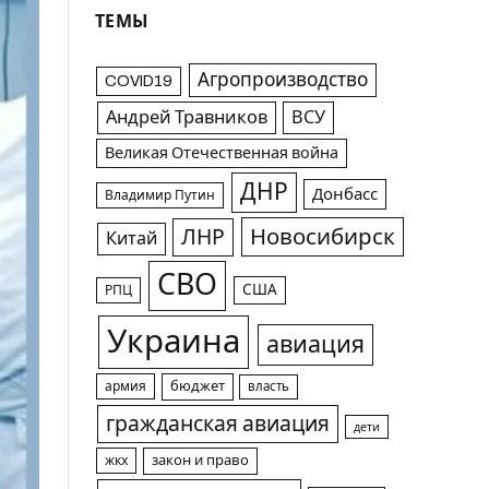
ТЕМЫ
Агропроизводство
COVID19
Андрей Травников
ВСУ
Великая Отечественная война
ДНР
Донбасс
Владимир Путин
Новосибирск
ЛНР
Китай
СВО
США
РПЦ
Украина
авиация
армия
бюджет
власть
гражданская авиация
дети
жкх
закон и право