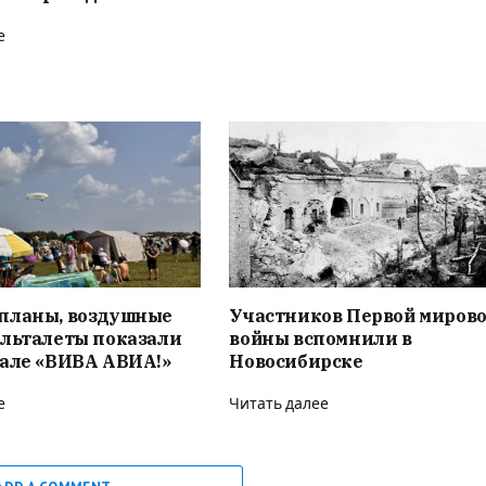
е
планы, воздушные
Участников Первой миров
ельталеты показали
войны вспомнили в
вале «ВИВА АВИА!»
Новосибирске
е
Читать далее