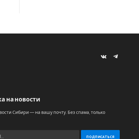
VKontakte
Telegram
а на новости
вости Сибири — на вашу почту. Без спама, только