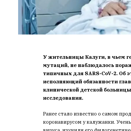
У жительницы Калуги, в чьем г
мутаций, не наблюдалось пора
типичных для SARS-CoV-2. Об э
исполняющий обязанности глав
клинической детской больницы 
исследования.
Ранее стало известно о самом пр
коронавирусом у калужанки. Учен
вируса, изучили его филогенетиче