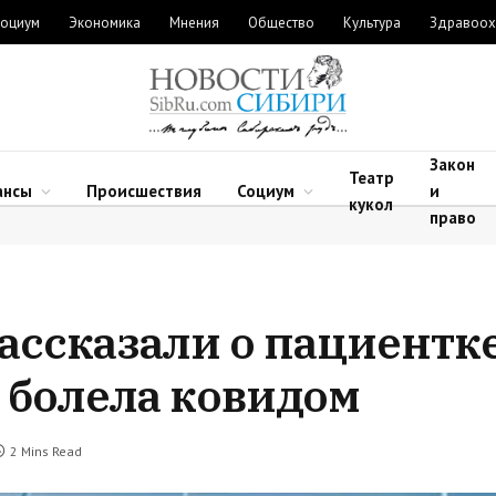
оциум
Экономика
Мнения
Общество
Культура
Здравоох
Закон
Театр
ансы
Происшествия
Социум
и
кукол
право
ассказали о пациентке
е болела ковидом
2 Mins Read