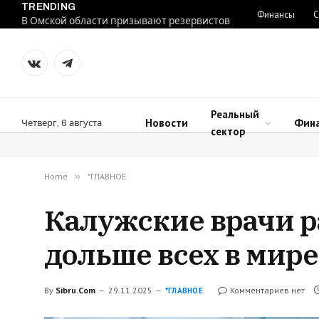
TRENDING
Финансы
С
В Омской области призывают резервистов
VKontakte
Telegram
Реальный
Новости
Фин
Четверг, 6 августа
сектор
Home
»
*ГЛАВНОЕ
Калужские врачи р
дольше всех в мир
By
Sibru.Com
29.11.2025
Комментариев нет
*ГЛАВНОЕ