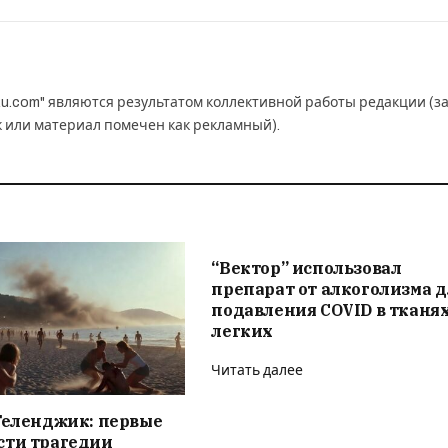
u.com" являются результатом коллективной работы редакции (з
к или материал помечен как рекламный).
“Вектор” использовал
препарат от алкоголизма 
подавления COVID в тканя
легких
Читать далее
Геленджик: первые
сти трагедии