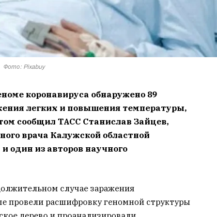
Фото: Pixabuy
еноме коронавируса обнаружено 89
жения легких и повышения температуры,
том сообщил ТАСС Станислав Зайцев,
ного врача Калужской областной
и один из авторов научного
одолжительном случае заражения
ые провели расшифровку геномной структуры
ское дерево и проанализировали