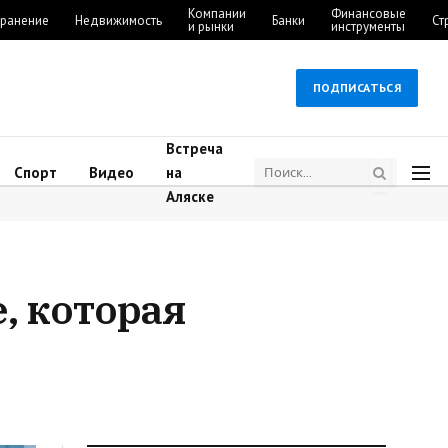
Компании
Финансовые
ранение
Недвижимость
Банки
Ст
и рынки
инструменты
ПОДПИСАТЬСЯ
Встреча
Спорт
Видео
на
Аляске
, которая