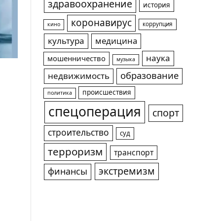
здравоохранение
история
коронавирус
коррупция
кино
культура
медицина
наука
мошенничество
музыка
образование
недвижимость
происшествия
политика
спецоперация
спорт
строительство
суд
терроризм
транспорт
экстремизм
финансы