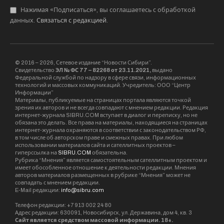
Нажимая «Подписаться», вы соглашаетесь с обработкой
данных.
Связаться с редакцией
.
© 2016 – 2026, Сетевое издание “Новости Сибири”.
Свидетельство
ЭЛ № ФС 77 – 82268 от 23.11.2021,
выдано
Федеральной службой по надзору в сфере связи, информационных
технологий и массовых коммуникаций. Учредитель: ООО “Центр
Информации”
Материалы, публикуемые на страницах портала являются точкой
зрения их авторов и не всегда совпадают с мнением редакции. Редакция
интернет-журнала SIBRU.COM вступает в диалог и переписку, но не
обязана это делать. Все права на материалы, находящиеся на страницах
интернет-журнала охраняются в соответствии с законодательством РФ,
в том числе об авторском праве и смежных правах. При любом
использовании материалов сайта и сателлитных проектов –
гиперссылка на
SIBRU.COM
обязательна.
Рубрика “Мнения” является самостоятельным сателлитным проектом и
имеет обособленное отношение к деятельности редакции. Мнения
авторов материалов размещенных в рубрике “Мнения” может не
совпадать с мнением редакции.
E-Mail редакции:
info@sibru.com
Телефон редакции: +7 913 002 24 80
Адрес редакции: 630091, Новосибирск, ул. Державина, дом 4, кв. 3
Сайт является средством массовой информации. 18+.