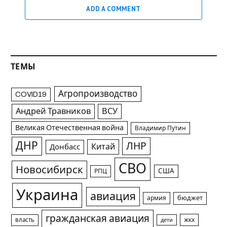
ADD A COMMENT
ТЕМЫ
Агропроизводство
COVID19
Андрей Травников
ВСУ
Великая Отечественная война
Владимир Путин
ДНР
ЛНР
Китай
Донбасс
СВО
Новосибирск
США
РПЦ
Украина
авиация
армия
бюджет
гражданская авиация
жкх
власть
дети