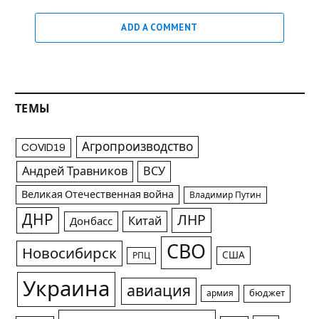
ADD A COMMENT
ТЕМЫ
Агропроизводство
COVID19
Андрей Травников
ВСУ
Великая Отечественная война
Владимир Путин
ДНР
ЛНР
Китай
Донбасс
СВО
Новосибирск
США
РПЦ
Украина
авиация
армия
бюджет