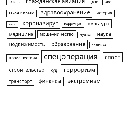
гражданская авиация
жкх
власть
дети
здравоохранение
история
закон и право
коронавирус
культура
коррупция
кино
медицина
наука
мошенничество
музыка
образование
недвижимость
политика
спецоперация
спорт
происшествия
терроризм
строительство
суд
экстремизм
финансы
транспорт