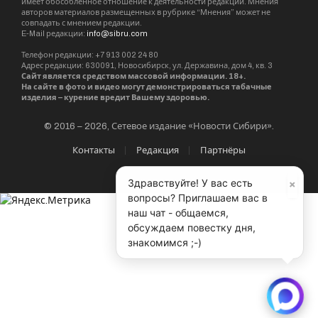
имеет обособленное отношение к деятельности редакции. Мнения
авторов материалов размещенных в рубрике “Мнения” может не
совпадать с мнением редакции.
E-Mail редакции:
info@sibru.com
Телефон редакции: +7 913 002 24 80
Адрес редакции: 630091, Новосибирск, ул. Державина, дом 4, кв. 3
Сайт является средством массовой информации. 18+.
На сайте в фото и видео могут демонстрироваться табачные
изделия – курение вредит Вашему здоровью.
© 2016 – 2026, Сетевое издание «Новости Сибири».
Контакты
Редакция
Партнёры
×
Здравствуйте! У вас есть
вопросы? Приглашаем вас в
наш чат - общаемся,
обсуждаем повестку дня,
знакомимся ;-)