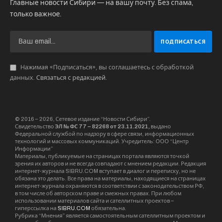
Главные новости Сибири — на вашу почту. Без спама,
только важное.
Нажимая «Подписаться», вы соглашаетесь с обработкой
данных.
Связаться с редакцией
.
© 2016 – 2026, Сетевое издание “Новости Сибири”.
Свидетельство
ЭЛ № ФС 77 – 82268 от 23.11.2021,
выдано
Федеральной службой по надзору в сфере связи, информационных
технологий и массовых коммуникаций. Учредитель: ООО “Центр
Информации”
Материалы, публикуемые на страницах портала являются точкой
зрения их авторов и не всегда совпадают с мнением редакции. Редакция
интернет-журнала SIBRU.COM вступает в диалог и переписку, но не
обязана это делать. Все права на материалы, находящиеся на страницах
интернет-журнала охраняются в соответствии с законодательством РФ,
в том числе об авторском праве и смежных правах. При любом
использовании материалов сайта и сателлитных проектов –
гиперссылка на
SIBRU.COM
обязательна.
Рубрика “Мнения” является самостоятельным сателлитным проектом и