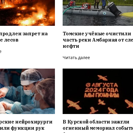
продлен запрет на
Томские учёные очистили
е лесов
часть реки Амбарная от сл
нефти
е
Читать далее
рские нейрохирурги
В Курской области зажгли
вили функции рук
огненный мемориал событ