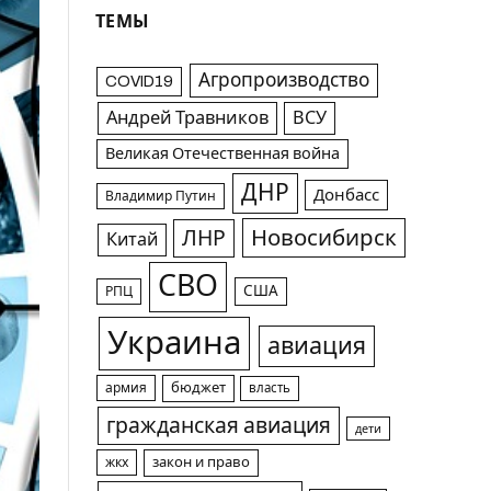
ТЕМЫ
Агропроизводство
COVID19
Андрей Травников
ВСУ
Великая Отечественная война
ДНР
Донбасс
Владимир Путин
Новосибирск
ЛНР
Китай
СВО
США
РПЦ
Украина
авиация
армия
бюджет
власть
гражданская авиация
дети
жкх
закон и право