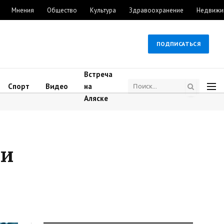
Мнения
Общество
Культура
Здравоохранение
Недвижи
ПОДПИСАТЬСЯ
Встреча
Спорт
Видео
на
Аляске
ки