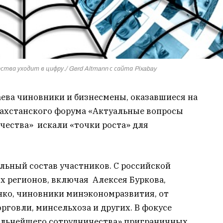
ства уходит в цифру./ Gerd Altmann с сайта Pixabay
аева чиновники и бизнесмены, оказавшиеся на
захстанского форума «Актуальные вопросы
чества» искали «точки роста» для
льный состав участников.
С российской
 регионов, включая Алексея Буркова,
нко, чиновники минэкономразвития, от
рговли, минсельхоза и других. В фокусе
альнейшего сотрудничества» приграничных