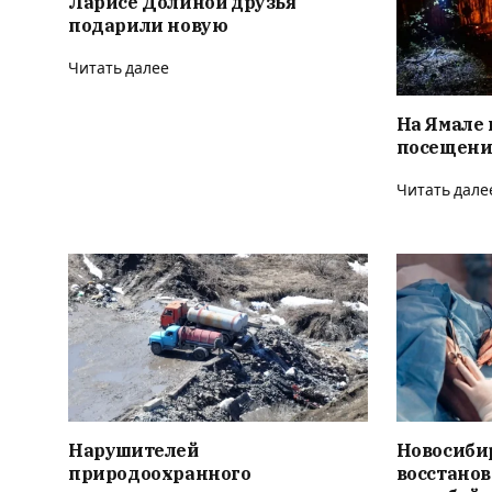
Ларисе Долиной друзья
подарили новую
Читать далее
На Ямале 
посещени
Читать дале
Нарушителей
Новосиби
природоохранного
восстано