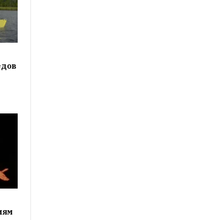
едов
иям