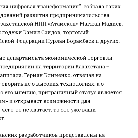
ссия цифровая трансформация” собрала таких
ледований развития предпринимательства
азахстанской НПП «Атамекен» Магжан Мадиев,
олодежи Камил Саидов, торговый
йской Федерации Нурлан Борамбаев и других.
ые департамента экономической торговли,
предприятий на территории Казахстана –
апитала. Герман Клименко, отвечая на
оворить не о высоких технологиях, а о
о его мнению, приграничный статус является
ым» и открывает возможности для
 чего-то не хватает, то это уже ваши
т.
анских разработчиков представлены на