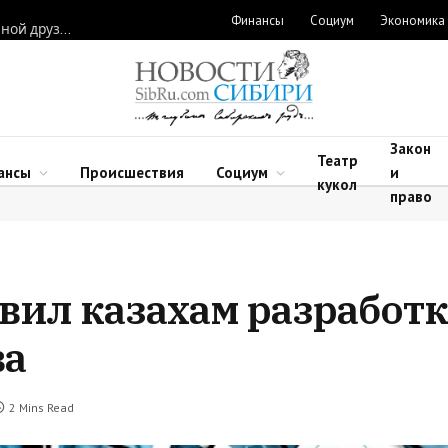
Финансы
Социум
Экономика
Полина Лурье продает скандальную квартиру, а Ларисе Долиной друзья подарили новую
Закон
Театр
ансы
Происшествия
Социум
и
кукол
право
вил казахам разработ
ва
2 Mins Read