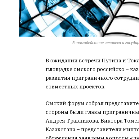
Взаимодействие человека и государ
В ожидании встречи Путина и Ток
площадке омского российско – ка
развития приграничного сотрудни
совместных проектов.
Омский форум собрал представите
стороны были главы приграничных
Андрея Травникова, Виктора Томе
Казахстана – представители минто
обсуждения заявлены вопросы «д