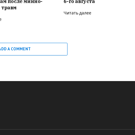
ам после минно-
6-го августа
 травм
Читать далее
е
ADD A COMMENT