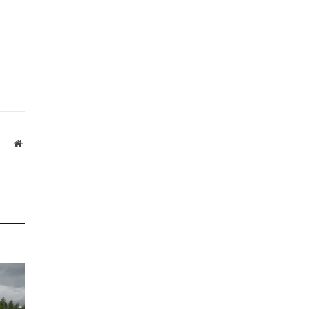
Website
а