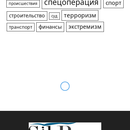
спецоперация
спорт
происшествия
терроризм
строительство
суд
экстремизм
финансы
транспорт
Центробанк обязал
«Сибцем» раскрыть
зарплату Шарыкина