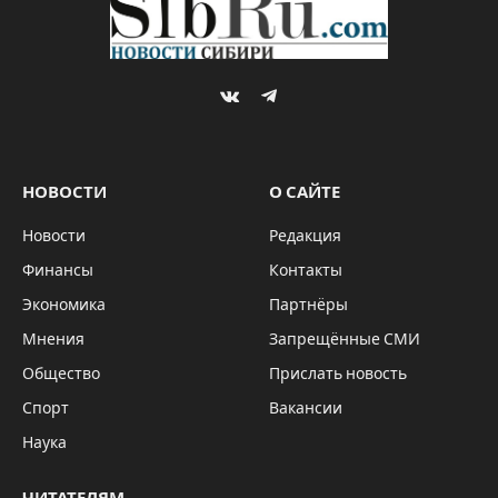
By
Sibru.Com
31.10.2019
Комментариев нет
АКТУАЛЬНО
2 Mins Read
Capri23auto, Pixabay
На днях судья Томского апелляционного суда
Ирина Бородулина отказала в иске «Сибцему»,