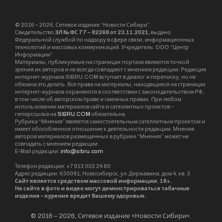
более пятидесяти, указывается в материалах
арбитража. По данным системы Руспрофайл, в
нынешней организационно – правовой форме
АО зарегистрировано в 2004 году с уставным
капиталом в 303,5 млн руб. Президент – Олег
Шарыкин. Финпоказатели за 2017 год: выручка
0,99 млрд руб., прибыль – 0,1 млрд руб.
Как пояснил представитель ЦБ РФ, в годовом
отчете за 2017 год отражена только «общая
сумма вознаграждения, выплаченная
обществом в 2017 году членам совета
директоров в размере 39,6 млн руб (включая
заработную плату членов совета директоров,
одновременно являющихся сотрудниками
общества – 22, 9 млн. руб.)».