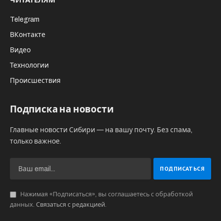
где холдинг пожаловался на штраф в 700
тысяч рублей, наложенный ЦБ РФ за
отсутствие в годовом отчете сведений о
размере годового вознаграждения члена
совета директоров Олега Шарыкина.
«В годовом отчете общества за 2017 год «не
отражена информация обо всех
вознаграждениях, выплаченных члену совету
директоров общества Шарыкину О.В.,
являвшемуся единоличным исполнительным
органом АО «ХК «Сибцем»», – говорится в
мотивировочной части суда.
АО «ХК «Сибцем» – является непубличным
акционерным обществом с числом акционеров