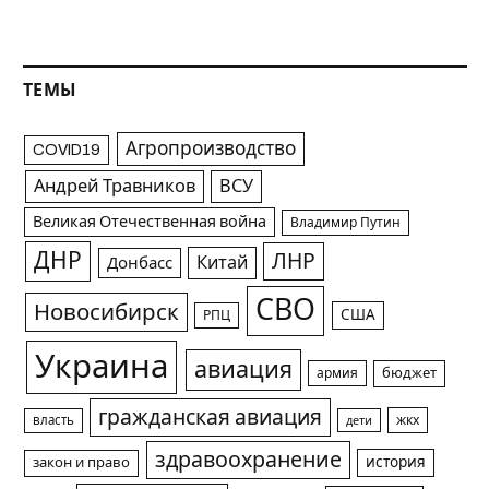
ТЕМЫ
Агропроизводство
COVID19
Андрей Травников
ВСУ
Великая Отечественная война
Владимир Путин
ДНР
ЛНР
Китай
Донбасс
СВО
Новосибирск
США
РПЦ
Украина
авиация
армия
бюджет
гражданская авиация
жкх
власть
дети
здравоохранение
история
закон и право