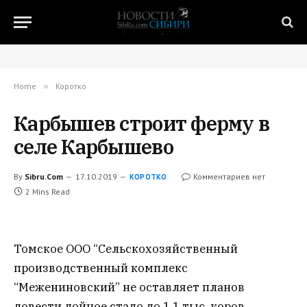
Home
»
Коротко
Карбышев строит ферму в
селе Карбышево
By
Sibru.Com
17.10.2019
Комментариев нет
КОРОТКО
2 Mins Read
Томское ООО “Сельскохозяйственный
производственный комплекс
“Межениновский” не оставляет планов
довести дойное стадо до 1,1 тыс. коров,