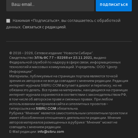
Нажимая «Подписаться», вы соглашаетесь с обработкой
данных.
Связаться с редакцией
.
© 2016 – 2026, Сетевое издание “Новости Сибири”.
Свидетельство
ЭЛ № ФС 77 – 82268 от 23.11.2021,
выдано
Федеральной службой по надзору в сфере связи, информационных
технологий и массовых коммуникаций. Учредитель: ООО “Центр
Информации”
Материалы, публикуемые на страницах портала являются точкой
зрения их авторов и не всегда совпадают с мнением редакции. Редакция
интернет-журнала SIBRU.COM вступает в диалог и переписку, но не
обязана это делать. Все права на материалы, находящиеся на страницах
интернет-журнала охраняются в соответствии с законодательством РФ,
в том числе об авторском праве и смежных правах. При любом
использовании материалов сайта и сателлитных проектов –
гиперссылка на
SIBRU.COM
обязательна.
Рубрика “Мнения” является самостоятельным сателлитным проектом и
имеет обособленное отношение к деятельности редакции. Мнения
авторов материалов размещенных в рубрике “Мнения” может не
совпадать с мнением редакции.
E-Mail редакции:
info@sibru.com