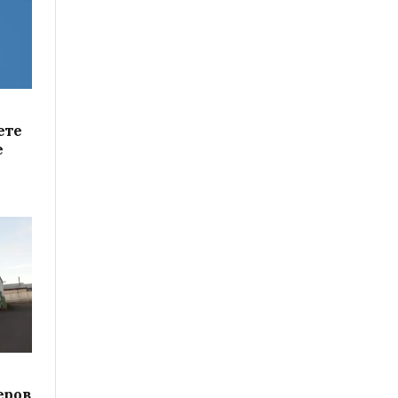
ете
е
еров