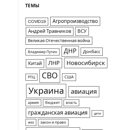
ТЕМЫ
Агропроизводство
COVID19
Андрей Травников
ВСУ
Великая Отечественная война
ДНР
Донбасс
Владимир Путин
Новосибирск
ЛНР
Китай
СВО
США
РПЦ
Украина
авиация
армия
бюджет
власть
гражданская авиация
дети
жкх
закон и право