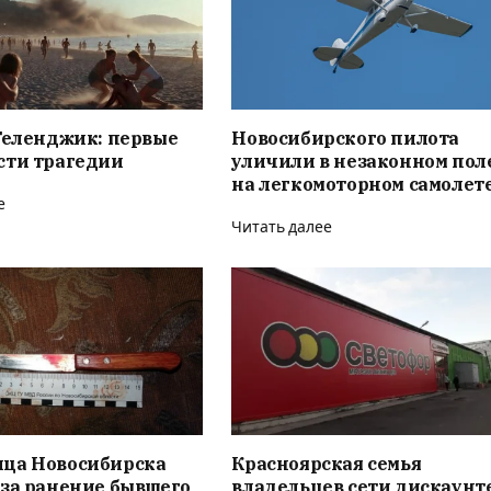
Геленджик: первые
Новосибирского пилота
сти трагедии
уличили в незаконном пол
на легкомоторном самолет
е
Читать далее
ца Новосибирска
Красноярская семья
за ранение бывшего
владельцев сети дискаунт