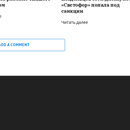
ом
«Светофор» попала под
санкции
е
Читать далее
ADD A COMMENT