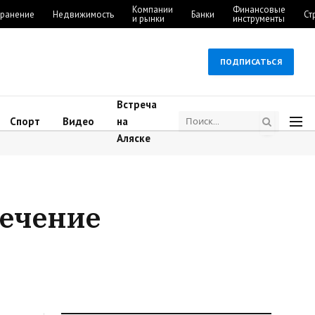
Компании
Финансовые
ранение
Недвижимость
Банки
Ст
и рынки
инструменты
ПОДПИСАТЬСЯ
Встреча
Спорт
Видео
на
Аляске
течение