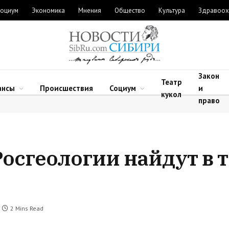
оциум
Экономика
Мнения
Общество
Культура
Здравоох
Закон
Театр
ансы
Происшествия
Социум
и
кукол
право
Росгеологии найдут в 
2 Mins Read