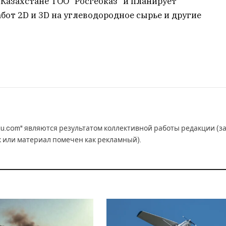
 Казахстане ТОО “Росгеоказ” и планирует
от 2D и 3D на углеводородное сырье и другие
u.com" являются результатом коллективной работы редакции (з
к или материал помечен как рекламный).