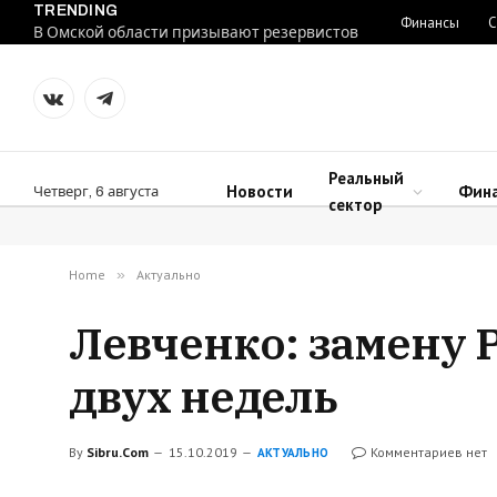
TRENDING
Финансы
С
В Омской области призывают резервистов
VKontakte
Telegram
Реальный
Новости
Фин
Четверг, 6 августа
сектор
Home
»
Актуально
Левченко: замену 
двух недель
By
Sibru.Com
15.10.2019
Комментариев нет
АКТУАЛЬНО