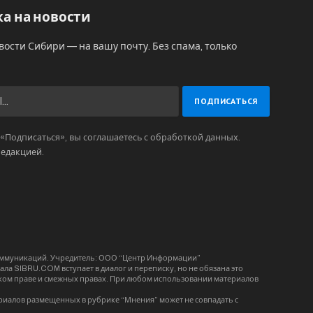
а на новости
вости Сибири — на вашу почту. Без спама, только
Подписаться», вы соглашаетесь с обработкой данных.
редакцией
.
коммуникаций. Учредитель: ООО “Центр Информации”
ла SIBRU.COM вступает в диалог и переписку, но не обязана это
орском праве и смежных правах. При любом использовании материалов
риалов размещенных в рубрике “Мнения” может не совпадать с