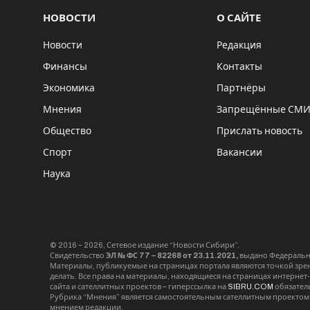
НОВОСТИ
О САЙТЕ
Новости
Редакция
Финансы
Контакты
Экономика
Партнёры
Мнения
Запрещённые СМ
Общество
Прислать новость
Спорт
Вакансии
Наука
© 2016 – 2026, Сетевое издание “Новости Сибири”.
Свидетельство
ЭЛ № ФС 77 – 82268 от 23.11.2021,
выдано Федерально
Материалы, публикуемые на страницах портала являются точкой зрени
делать. Все права на материалы, находящиеся на страницах интернет
сайта и сателлитных проектов – гиперссылка на
SIBRU.COM
обязател
Рубрика “Мнения” является самостоятельным сателлитным проектом 
мнением редакции.