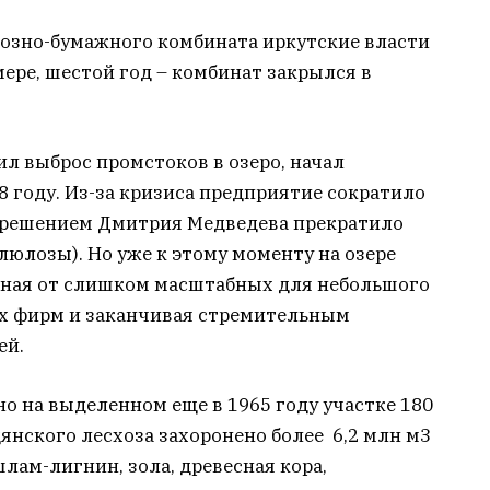
озно-бумажного комбината иркутские власти
ере, шестой год – комбинат закрылся в
л выброс промстоков в озеро, начал
8 году. Из-за кризиса предприятие сократило
у решением Дмитрия Медведева прекратило
люлозы). Но уже к этому моменту на озере
иная от слишком масштабных для небольшого
их фирм и заканчивая стремительным
ей.
но на выделенном еще в 1965 году участке 180
нского лесхоза захоронено более 6,2 млн м3
шлам-лигнин, зола, древесная кора,