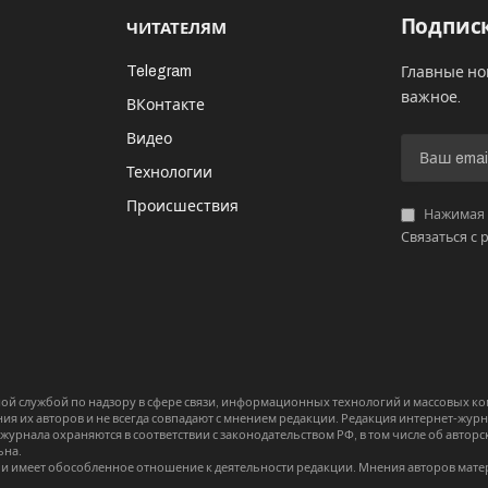
Подписк
ЧИТАТЕЛЯМ
Telegram
Главные но
важное.
ВКонтакте
Видео
И
Технологии
Происшествия
Нажимая «
Связаться с 
й службой по надзору в сфере связи, информационных технологий и массовых 
я их авторов и не всегда совпадают с мнением редакции. Редакция интернет-журна
-журнала охраняются в соответствии с законодательством РФ, в том числе об авт
ьна.
и имеет обособленное отношение к деятельности редакции. Мнения авторов мате