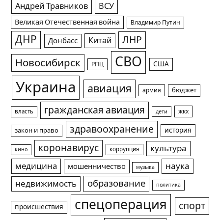
Андрей Травников
ВСУ
Великая Отечественная война
Владимир Путин
ДНР
ЛНР
Китай
Донбасс
СВО
Новосибирск
США
РПЦ
Украина
авиация
армия
бюджет
гражданская авиация
жкх
власть
дети
здравоохранение
история
закон и право
коронавирус
культура
коррупция
кино
медицина
наука
мошенничество
музыка
образование
недвижимость
политика
спецоперация
спорт
происшествия