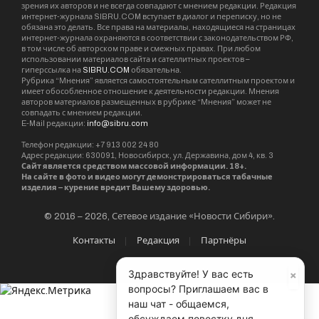
зрения их авторов и не всегда совпадают с мнением редакции. Редакция
интернет-журнала SIBRU.COM вступает в диалог и переписку, но не
обязана это делать. Все права на материалы, находящиеся на страницах
интернет-журнала охраняются в соответствии с законодательством РФ,
в том числе об авторском праве и смежных правах. При любом
использовании материалов сайта и сателлитных проектов –
гиперссылка на
SIBRU.COM
обязательна.
Рубрика “Мнения” является самостоятельным сателлитным проектом и
имеет обособленное отношение к деятельности редакции. Мнения
авторов материалов размещенных в рубрике “Мнения” может не
совпадать с мнением редакции.
E-Mail редакции:
info@sibru.com
Телефон редакции: +7 913 002 24 80
Адрес редакции: 630091, Новосибирск, ул. Державина, дом 4, кв. 3
Сайт является средством массовой информации. 18+.
На сайте в фото и видео могут демонстрироваться табачные
изделия – курение вредит Вашему здоровью.
© 2016 – 2026, Сетевое издание «Новости Сибири».
Контакты
Редакция
Партнёры
×
Здравствуйте! У вас есть
вопросы? Приглашаем вас в
наш чат - общаемся,
обсуждаем повестку дня,