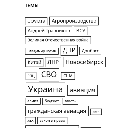
ТЕМЫ
Агропроизводство
COVID19
Андрей Травников
ВСУ
Великая Отечественная война
ДНР
Донбасс
Владимир Путин
Новосибирск
ЛНР
Китай
СВО
США
РПЦ
Украина
авиация
армия
бюджет
власть
гражданская авиация
дети
жкх
закон и право