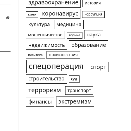
здравоохранение
история
коронавирус
коррупция
кино
Website
культура
медицина
а
наука
мошенничество
музыка
образование
недвижимость
происшествия
политика
спецоперация
спорт
строительство
суд
терроризм
транспорт
экстремизм
финансы