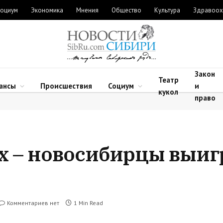
оциум
Экономика
Мнения
Общество
Культура
Здравоох
Закон
Театр
ансы
Происшествия
Социум
и
кукол
право
их – новосибирцы выиг
Комментариев нет
1 Min Read