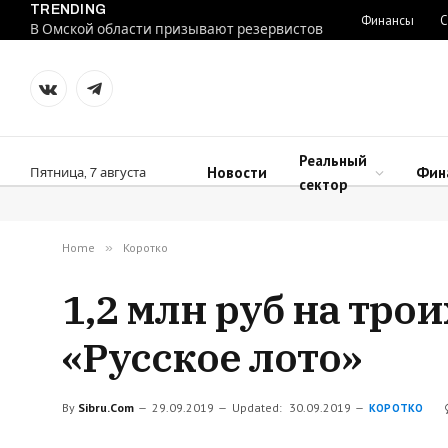
TRENDING
Финансы
С
В Омской области призывают резервистов
VKontakte
Telegram
Реальный
Новости
Фин
Пятница, 7 августа
сектор
Home
»
Коротко
1,2 млн руб на тро
«Русское лото»
By
Sibru.Com
29.09.2019
Updated:
30.09.2019
КОРОТКО