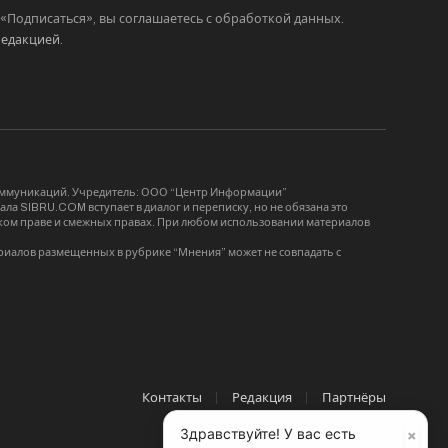
Подписаться», вы соглашаетесь с обработкой данных.
редакцией
.
коммуникаций. Учредитель: ООО “Центр Информации”
ла SIBRU.COM вступает в диалог и переписку, но не обязана это
орском праве и смежных правах. При любом использовании материалов
риалов размещенных в рубрике “Мнения” может не совпадать с
Контакты
Редакция
Партнёры
×
Здравствуйте! У вас есть