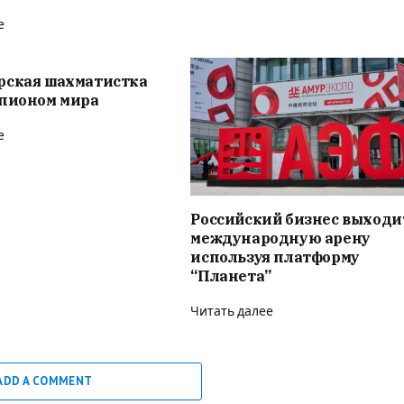
е
рская шахматистка
мпионом мира
е
Российский бизнес выходи
международную арену
используя платформу
“Планета”
Читать далее
ADD A COMMENT