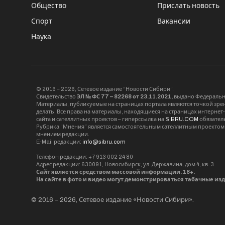
Общество
Прислать новость
Спорт
Вакансии
Наука
© 2016 – 2026, Сетевое издание “Новости Сибири”.
Свидетельство
ЭЛ № ФС 77 – 82268 от 23.11.2021,
выдано Федерально
Материалы, публикуемые на страницах портала являются точкой зрени
делать. Все права на материалы, находящиеся на страницах интернет
сайта и сателлитных проектов – гиперссылка на
SIBRU.COM
обязател
Рубрика “Мнения” является самостоятельным сателлитным проектом 
мнением редакции.
E-Mail редакции:
info@sibru.com
Телефон редакции: +7 913 002 24 80
Адрес редакции: 630091, Новосибирск, ул. Державина, дом 4, кв. 3
Сайт является средством массовой информации. 18+.
На сайте в фото и видео могут демонстрироваться табачные из
© 2016 – 2026, Сетевое издание «Новости Сибири».