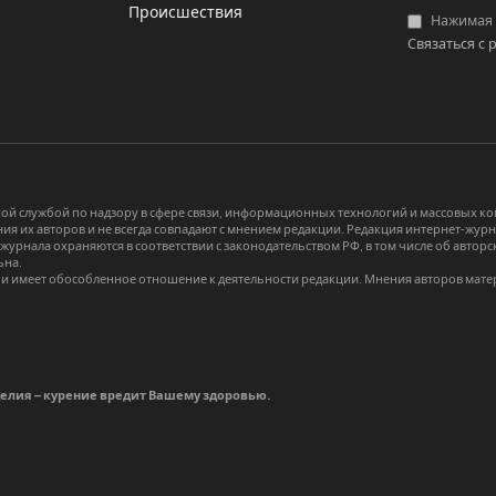
Происшествия
Нажимая «
Связаться с 
й службой по надзору в сфере связи, информационных технологий и массовых 
я их авторов и не всегда совпадают с мнением редакции. Редакция интернет-журна
-журнала охраняются в соответствии с законодательством РФ, в том числе об авт
ьна.
и имеет обособленное отношение к деятельности редакции. Мнения авторов мате
делия – курение вредит Вашему здоровью.