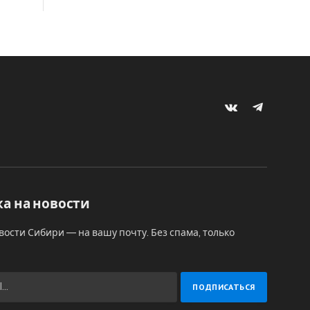
VKontakte
Telegram
а на новости
вости Сибири — на вашу почту. Без спама, только