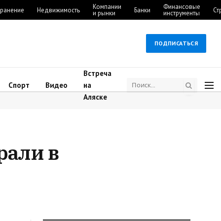
Компании
Финансовые
ранение
Недвижимость
Банки
Ст
и рынки
инструменты
ПОДПИСАТЬСЯ
Встреча
Спорт
Видео
на
Аляске
рали в